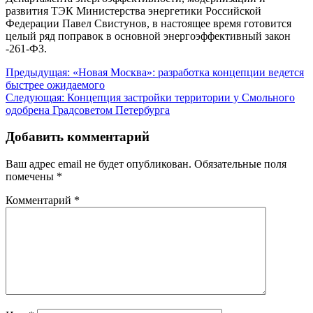
развития ТЭК Министерства энергетики Российской
Федерации Павел Свистунов, в настоящее время готовится
целый ряд поправок в основной энергоэффективный закон
‑261-ФЗ.
Навигация
Предыдущая:
«Новая Москва»: разработка концепции ведется
быстрее ожидаемого
по
Следующая:
Концепция застройки территории у Смольного
записям
одобрена Градсоветом Петербурга
Добавить комментарий
Ваш адрес email не будет опубликован.
Обязательные поля
помечены
*
Комментарий
*