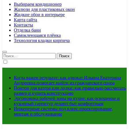
Выбираем кондиционер
Жалюзи для пластиковых окон
Жидкие обои в интерьере
Карта сайта
Контакты
Отделка бани
Самоклеющаяся плёнка
Технология кладки кирпича
Найти:
Когда важен результат: как адвокат Ильина Екатерина
Андреевна помогает выйти из гражданского спора
Понтон для катера или лодки: как правильно рассчитать
размер и купить конструкцию
Эргономика рабочей зоны на кухне: как освещение и
кухонный гарнитур делают быт комфортным
Инженерные системы под ключ: проектирование,
монтаж и обслуживание