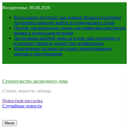
Перейти
Воскресенье, 09.08.2026
к
содержимому
Когда важен результат: как адвокат Ильина Екатерина
Андреевна помогает выйти из гражданского спора
Понтон для катера или лодки: как правильно рассчитать
размер и купить конструкцию
Эргономика рабочей зоны на кухне: как освещение и
кухонный гарнитур делают быт комфортным
Инженерные системы под ключ: проектирование,
монтаж и обслуживание
Строительство загородного дома
Статьи, новости, обзоры
Новостная рассылка
Случайные новости
Меню