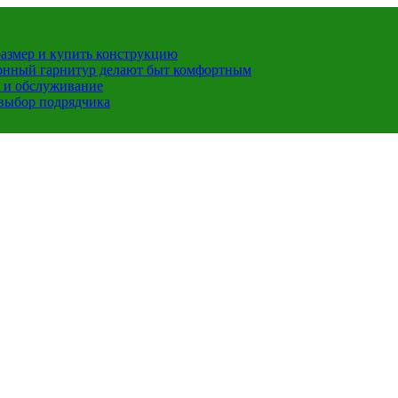
размер и купить конструкцию
хонный гарнитур делают быт комфортным
 и обслуживание
 выбор подрядчика