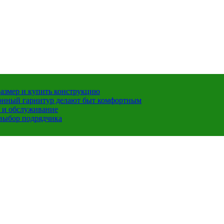
размер и купить конструкцию
хонный гарнитур делают быт комфортным
 и обслуживание
 выбор подрядчика