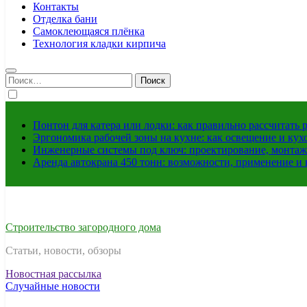
Контакты
Отделка бани
Самоклеющаяся плёнка
Технология кладки кирпича
Найти:
Понтон для катера или лодки: как правильно рассчитать 
Эргономика рабочей зоны на кухне: как освещение и ку
Инженерные системы под ключ: проектирование, монтаж
Аренда автокрана 450 тонн: возможности, применение и
Строительство загородного дома
Статьи, новости, обзоры
Новостная рассылка
Случайные новости