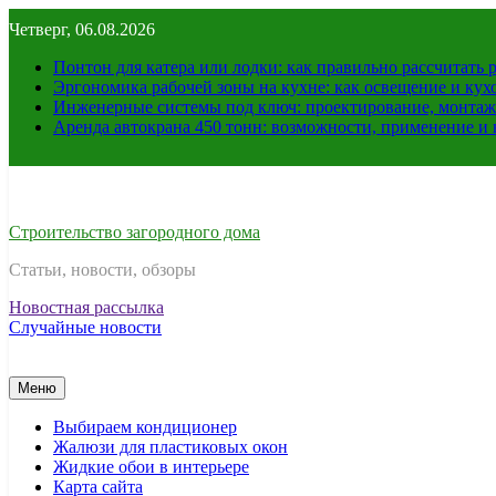
Перейти
Четверг, 06.08.2026
к
содержимому
Понтон для катера или лодки: как правильно рассчитать 
Эргономика рабочей зоны на кухне: как освещение и ку
Инженерные системы под ключ: проектирование, монтаж
Аренда автокрана 450 тонн: возможности, применение и
Строительство загородного дома
Статьи, новости, обзоры
Новостная рассылка
Случайные новости
Меню
Выбираем кондиционер
Жалюзи для пластиковых окон
Жидкие обои в интерьере
Карта сайта