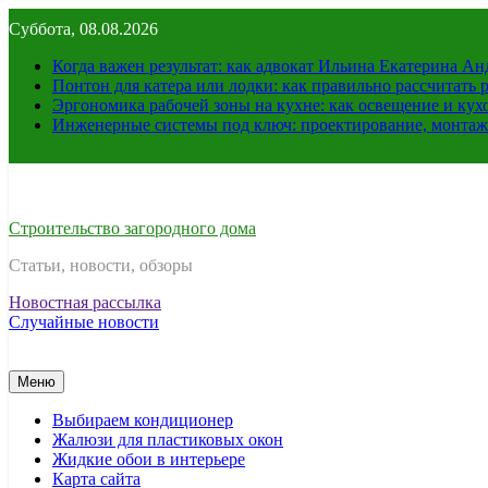
Перейти
Суббота, 08.08.2026
к
содержимому
Когда важен результат: как адвокат Ильина Екатерина А
Понтон для катера или лодки: как правильно рассчитать 
Эргономика рабочей зоны на кухне: как освещение и ку
Инженерные системы под ключ: проектирование, монтаж
Строительство загородного дома
Статьи, новости, обзоры
Новостная рассылка
Случайные новости
Меню
Выбираем кондиционер
Жалюзи для пластиковых окон
Жидкие обои в интерьере
Карта сайта