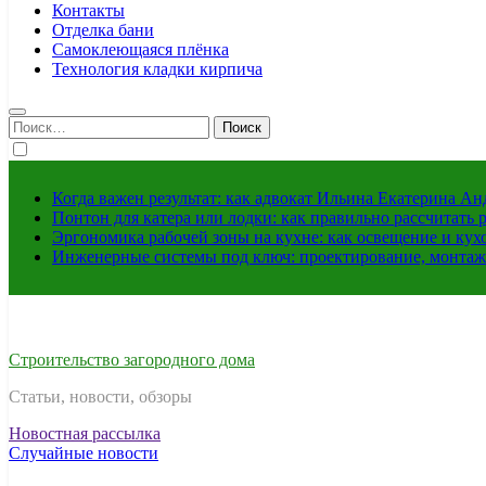
Контакты
Отделка бани
Самоклеющаяся плёнка
Технология кладки кирпича
Найти:
Когда важен результат: как адвокат Ильина Екатерина А
Понтон для катера или лодки: как правильно рассчитать 
Эргономика рабочей зоны на кухне: как освещение и ку
Инженерные системы под ключ: проектирование, монтаж
Строительство загородного дома
Статьи, новости, обзоры
Новостная рассылка
Случайные новости