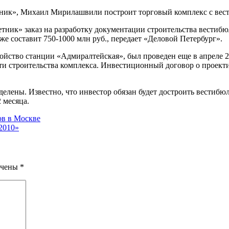
тник», Михаил Мирилашвили построит торговый комплекс с вес
ик» заказ на разработку документации строительства вестибюл
же составит 750-1000 млн руб., передает «Деловой Петербург».
ойство станции «Адмиралтейская», был проведен еще в апреле 2
и строительства комплекса. Инвестиционный договор о проектир
елены. Известно, что инвестор обязан будет достроить вестибюл
 месяца.
ов в Москве
2010»
ечены
*