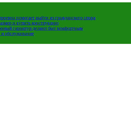
ндреевна помогает выйти из гражданского спора
размер и купить конструкцию
хонный гарнитур делают быт комфортным
 и обслуживание