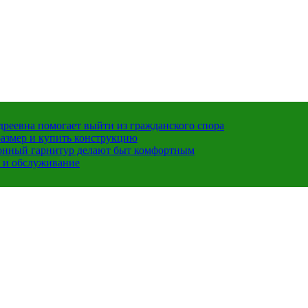
ндреевна помогает выйти из гражданского спора
размер и купить конструкцию
хонный гарнитур делают быт комфортным
 и обслуживание