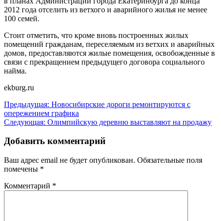
в планах Администрации города Екатеринбурга до конца
2012 года отселить из ветхого и аварийного жилья не менее
100 семей.
Стоит отметить, что кроме вновь построенных жилых
помещений гражданам, переселяемым из ветхих и аварийных
домов, предоставляются жилые помещения, освобожденные в
связи с прекращением предыдущего договора социального
найма.
ekburg.ru
Навигация
Предыдущая:
Новосибирские дороги ремонтируются с
опережением графика
по
Следующая:
Олимпийскую деревню выставляют на продажу
записям
Добавить комментарий
Ваш адрес email не будет опубликован.
Обязательные поля
помечены
*
Комментарий
*