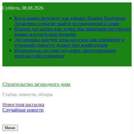
Перейти
Суббота, 08.08.2026
к
содержимому
Когда важен результат: как адвокат Ильина Екатерина
Андреевна помогает выйти из гражданского спора
Понтон для катера или лодки: как правильно рассчитать
размер и купить конструкцию
Эргономика рабочей зоны на кухне: как освещение и
кухонный гарнитур делают быт комфортным
Инженерные системы под ключ: проектирование,
монтаж и обслуживание
Строительство загородного дома
Статьи, новости, обзоры
Новостная рассылка
Случайные новости
Меню