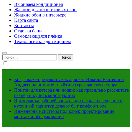
Выбираем кондиционер
Жалюзи для пластиковых окон
Жидкие обои в интерьере
Карта сайта
Контакты
Отделка бани
Самоклеющаяся плёнка
Технология кладки кирпича
Найти:
Когда важен результат: как адвокат Ильина Екатерина
Андреевна помогает выйти из гражданского спора
Понтон для катера или лодки: как правильно рассчитать
размер и купить конструкцию
Эргономика рабочей зоны на кухне: как освещение и
кухонный гарнитур делают быт комфортным
Инженерные системы под ключ: проектирование,
монтаж и обслуживание