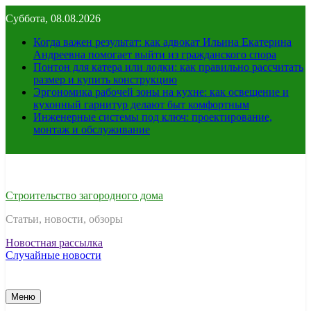
Перейти
Суббота, 08.08.2026
к
содержимому
Когда важен результат: как адвокат Ильина Екатерина
Андреевна помогает выйти из гражданского спора
Понтон для катера или лодки: как правильно рассчитать
размер и купить конструкцию
Эргономика рабочей зоны на кухне: как освещение и
кухонный гарнитур делают быт комфортным
Инженерные системы под ключ: проектирование,
монтаж и обслуживание
Строительство загородного дома
Статьи, новости, обзоры
Новостная рассылка
Случайные новости
Меню