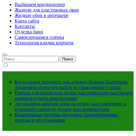
Выбираем кондиционер
Жалюзи для пластиковых окон
Жидкие обои в интерьере
Карта сайта
Контакты
Отделка бани
Самоклеющаяся плёнка
Технология кладки кирпича
Найти:
Когда важен результат: как адвокат Ильина Екатерина
Андреевна помогает выйти из гражданского спора
Понтон для катера или лодки: как правильно рассчитать
размер и купить конструкцию
Эргономика рабочей зоны на кухне: как освещение и
кухонный гарнитур делают быт комфортным
Инженерные системы под ключ: проектирование,
монтаж и обслуживание