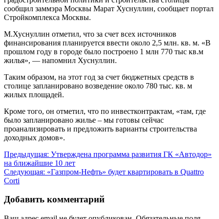
сообщил заммэра Москвы Марат Хуснуллин, сообщает портал
Стройкомплекса Москвы.
М.Хуснуллин отметил, что за счет всех источников
финансирования планируется ввести около 2,5 млн. кв. м. «В
прошлом году в городе было построено 1 млн 770 тыс кв.м
жилья», — напомнил Хуснуллин.
Таким образом, на этот год за счет бюджетных средств в
столице запланировано возведение около 780 тыс. кв. м
жилых площадей.
Кроме того, он отметил, что по инвестконтрактам, «там, где
было запланировано жилье – мы готовы сейчас
проанализировать и предложить варианты строительства
доходных домов».
Навигация
Предыдущая:
Утверждена программа развития ГК «Автодор»
на ближайшие 10 лет
по
Следующая:
«Газпром-Нефть» будет квартировать в Quattro
записям
Corti
Добавить комментарий
Ваш адрес email не будет опубликован.
Обязательные поля