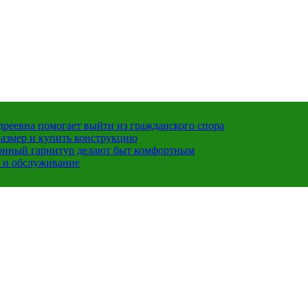
ндреевна помогает выйти из гражданского спора
размер и купить конструкцию
хонный гарнитур делают быт комфортным
 и обслуживание