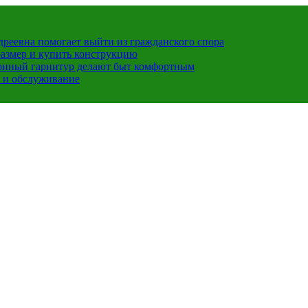
ндреевна помогает выйти из гражданского спора
размер и купить конструкцию
хонный гарнитур делают быт комфортным
 и обслуживание