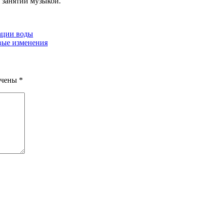
я занятий музыкой.
ации воды
вые изменения
ечены
*