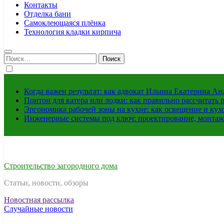
Контакты
Отделка бани
Самоклеющаяся плёнка
Технология кладки кирпича
Найти:
Когда важен результат: как адвокат Ильина Екатерина А
Понтон для катера или лодки: как правильно рассчитать 
Эргономика рабочей зоны на кухне: как освещение и ку
Инженерные системы под ключ: проектирование, монтаж
Строительство загородного дома
Статьи, новости, обзоры
Новостная рассылка
Случайные новости