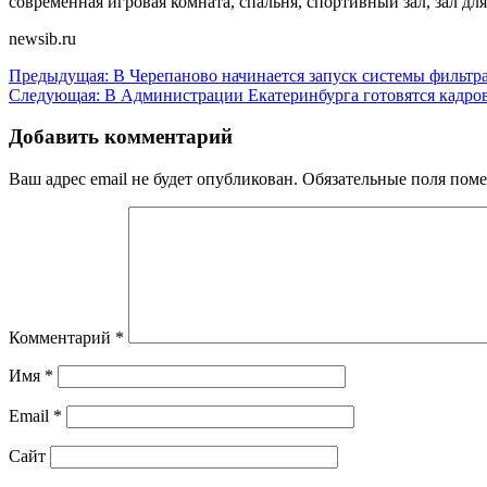
современная игровая комната, спальня, спортивный зал, зал дл
newsib.ru
Навигация
Предыдущая:
В Черепаново начинается запуск системы фильтр
Следующая:
В Администрации Екатеринбурга готовятся кадро
по
записям
Добавить комментарий
Ваш адрес email не будет опубликован.
Обязательные поля пом
Комментарий
*
Имя
*
Email
*
Сайт