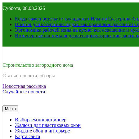
Перейти
Суббота, 08.08.2026
к
содержимому
Когда важен результат: как адвокат Ильина Екатерина А
Понтон для катера или лодки: как правильно рассчитать 
Эргономика рабочей зоны на кухне: как освещение и ку
Инженерные системы под ключ: проектирование, монтаж
Строительство загородного дома
Статьи, новости, обзоры
Новостная рассылка
Случайные новости
Меню
Выбираем кондиционер
Жалюзи для пластиковых окон
Жидкие обои в интерьере
Карта сайта