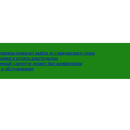
ндреевна помогает выйти из гражданского спора
размер и купить конструкцию
хонный гарнитур делают быт комфортным
 и обслуживание