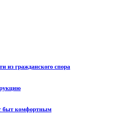
ти из гражданского спора
трукцию
ют быт комфортным