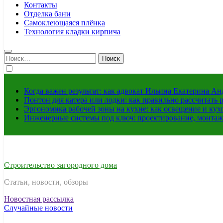
Контакты
Отделка бани
Самоклеющаяся плёнка
Технология кладки кирпича
Найти:
Когда важен результат: как адвокат Ильина Екатерина А
Понтон для катера или лодки: как правильно рассчитать 
Эргономика рабочей зоны на кухне: как освещение и ку
Инженерные системы под ключ: проектирование, монтаж
Строительство загородного дома
Статьи, новости, обзоры
Новостная рассылка
Случайные новости