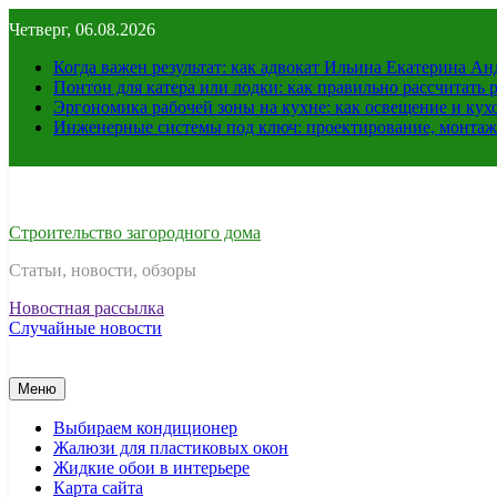
Перейти
Четверг, 06.08.2026
к
содержимому
Когда важен результат: как адвокат Ильина Екатерина А
Понтон для катера или лодки: как правильно рассчитать 
Эргономика рабочей зоны на кухне: как освещение и ку
Инженерные системы под ключ: проектирование, монтаж
Строительство загородного дома
Статьи, новости, обзоры
Новостная рассылка
Случайные новости
Меню
Выбираем кондиционер
Жалюзи для пластиковых окон
Жидкие обои в интерьере
Карта сайта