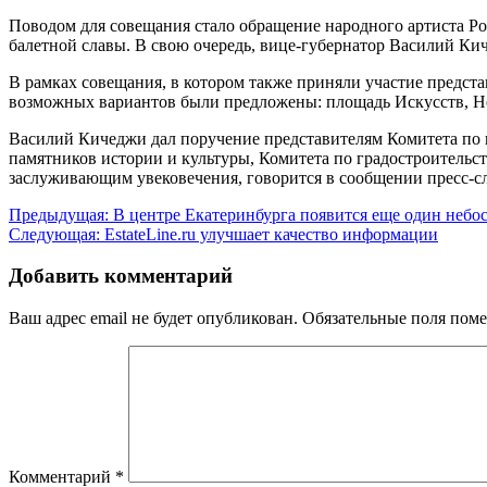
Поводом для совещания стало обращение народного артиста Р
балетной славы. В свою очередь, вице-губернатор Василий Кич
В рамках совещания, в котором также приняли участие предст
возможных вариантов были предложены: площадь Искусств, Не
Василий Кичеджи дал поручение представителям Комитета по к
памятников истории и культуры, Комитета по градостроительст
заслуживающим увековечения, говорится в сообщении пресс-с
Навигация
Предыдущая:
В центре Екатеринбурга появится еще один небо
Следующая:
EstateLine.ru улучшает качество информации
по
записям
Добавить комментарий
Ваш адрес email не будет опубликован.
Обязательные поля пом
Комментарий
*