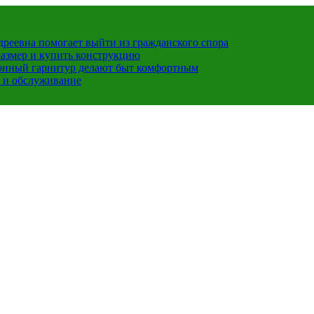
ндреевна помогает выйти из гражданского спора
размер и купить конструкцию
хонный гарнитур делают быт комфортным
 и обслуживание