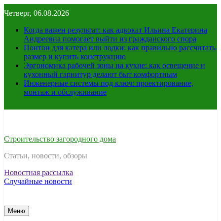
Перейти
Четверг, 06.08.2026
к
содержимому
Когда важен результат: как адвокат Ильина Екатерина
Андреевна помогает выйти из гражданского спора
Понтон для катера или лодки: как правильно рассчитать
размер и купить конструкцию
Эргономика рабочей зоны на кухне: как освещение и
кухонный гарнитур делают быт комфортным
Инженерные системы под ключ: проектирование,
монтаж и обслуживание
Строительство загородного дома
Статьи, новости, обзоры
Новостная рассылка
Случайные новости
Меню