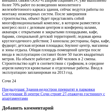
внешних связей ООО «Газпром социнвест», уже выполнено
более 70% работ по возведению монолитного
железобетонного каркаса здания, сейчас ведутся работы по
монтажу инженерных систем. После завершения
строительства, объект будет представлять собой
многофункциональный комплекс, в котором разместятся
конгресс-холл с деловым центром и конференц-залами,
аквапарк с открытыми и закрытыми площадками, кафе,
барами, специальной детской территорией; ледовая арена
круглогодичного действия; 3 кинозала; рестораны, бары, кафе,
фудкорт; детская игровая площадка; боулинг-центр, магазины
и зоны отдыха. Общая площадь помещений центра после
ввода в эксплуатацию составит более 50 тысяч квадратных
метров. На объекте работает до 400 человек в 2 смены.
Строительство идёт в соответствии с графиком, в середине
апреля начнутся кровельные и отделочные работы. Ввод в
эксплуатацию запланирован на 2013 год.
Сочи 24
Навигация
Предыдущая:
Здания-недострои превратят в парковки
Следующая:
В центре Сочи строят 27-этажную гостиницу с
по
апартаментами
записям
Добавить комментарий