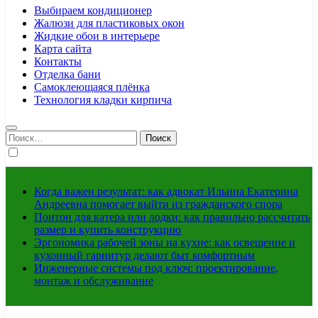
Выбираем кондиционер
Жалюзи для пластиковых окон
Жидкие обои в интерьере
Карта сайта
Контакты
Отделка бани
Самоклеющаяся плёнка
Технология кладки кирпича
Найти:
Когда важен результат: как адвокат Ильина Екатерина
Андреевна помогает выйти из гражданского спора
Понтон для катера или лодки: как правильно рассчитать
размер и купить конструкцию
Эргономика рабочей зоны на кухне: как освещение и
кухонный гарнитур делают быт комфортным
Инженерные системы под ключ: проектирование,
монтаж и обслуживание