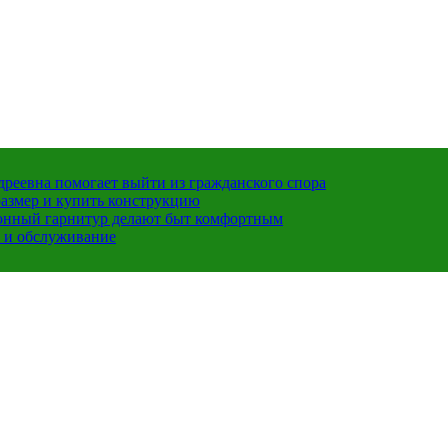
ндреевна помогает выйти из гражданского спора
размер и купить конструкцию
хонный гарнитур делают быт комфортным
 и обслуживание