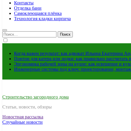
Контакты
Отделка бани
Самоклеющаяся плёнка
Технология кладки кирпича
Найти:
Когда важен результат: как адвокат Ильина Екатерина А
Понтон для катера или лодки: как правильно рассчитать 
Эргономика рабочей зоны на кухне: как освещение и ку
Инженерные системы под ключ: проектирование, монтаж
Строительство загородного дома
Статьи, новости, обзоры
Новостная рассылка
Случайные новости