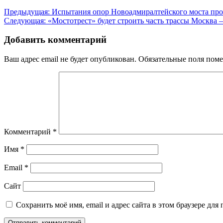
Навигация
Предыдущая:
Испытания опор Новоадмиралтейского моста про
Следующая:
«Мостотрест» будет строить часть трассы Москва 
по
записям
Добавить комментарий
Ваш адрес email не будет опубликован.
Обязательные поля пом
Комментарий
*
Имя
*
Email
*
Сайт
Сохранить моё имя, email и адрес сайта в этом браузере д