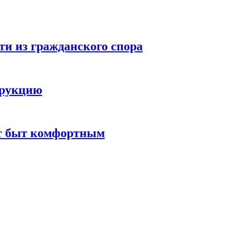
ти из гражданского спора
трукцию
ют быт комфортным