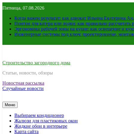
Перейти
Пятница, 07.08.2026
к
содержимому
Когда важен результат: как адвокат Ильина Екатерина А
Понтон для катера или лодки: как правильно рассчитать 
Эргономика рабочей зоны на кухне: как освещение и ку
Инженерные системы под ключ: проектирование, монтаж
Строительство загородного дома
Статьи, новости, обзоры
Новостная рассылка
Случайные новости
Меню
Выбираем кондиционер
Жалюзи для пластиковых окон
Жидкие обои в интерьере
Карта сайта