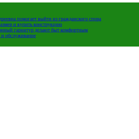
ндреевна помогает выйти из гражданского спора
размер и купить конструкцию
хонный гарнитур делают быт комфортным
 и обслуживание