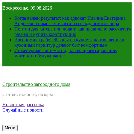
Перейти
Воскресенье, 09.08.2026
к
содержимому
Когда важен результат: как адвокат Ильина Екатерина
Андреевна помогает выйти из гражданского спора
Понтон для катера или лодки: как правильно рассчитать
размер и купить конструкцию
Эргономика рабочей зоны на кухне: как освещение и
кухонный гарнитур делают быт комфортным
Инженерные системы под ключ: проектирование,
монтаж и обслуживание
Строительство загородного дома
Статьи, новости, обзоры
Новостная рассылка
Случайные новости
Меню