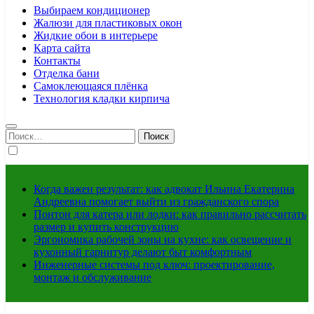
Выбираем кондиционер
Жалюзи для пластиковых окон
Жидкие обои в интерьере
Карта сайта
Контакты
Отделка бани
Самоклеющаяся плёнка
Технология кладки кирпича
Найти:
Когда важен результат: как адвокат Ильина Екатерина
Андреевна помогает выйти из гражданского спора
Понтон для катера или лодки: как правильно рассчитать
размер и купить конструкцию
Эргономика рабочей зоны на кухне: как освещение и
кухонный гарнитур делают быт комфортным
Инженерные системы под ключ: проектирование,
монтаж и обслуживание