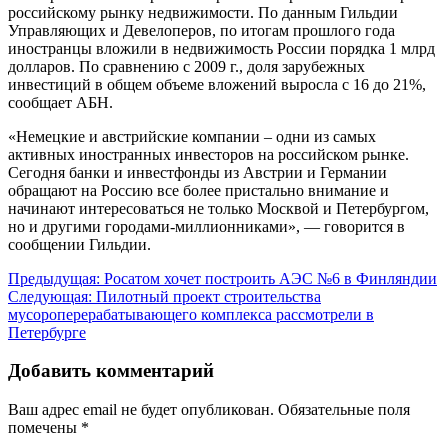
российскому рынку недвижимости. По данным Гильдии
Управляющих и Девелоперов, по итогам прошлого года
иностранцы вложили в недвижимость России порядка 1 млрд
долларов. По сравнению с 2009 г., доля зарубежных
инвестиций в общем объеме вложений выросла с 16 до 21%,
сообщает АБН.
«Немецкие и австрийские компании – одни из самых
активных иностранных инвесторов на российском рынке.
Сегодня банки и инвестфонды из Австрии и Германии
обращают на Россию все более пристально внимание и
начинают интересоваться не только Москвой и Петербургом,
но и другими городами-миллионниками», — говорится в
сообщении Гильдии.
Навигация
Предыдущая:
Росатом хочет построить АЭС №6 в Финляндии
Следующая:
Пилотный проект строительства
по
мусороперерабатывающего комплекса рассмотрели в
записям
Петербурге
Добавить комментарий
Ваш адрес email не будет опубликован.
Обязательные поля
помечены
*