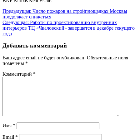
BNP Paribas Real Estate.
Навигация
Предыдущая:
Число пожаров на стройплощадках Москвы
продолжает снижаться
по
Следующая:
Работы по проектированию внутренних
записям
интерьеров ТЦ «Чкаловский» завершатся в декабре текущего
года
Добавить комментарий
Ваш адрес email не будет опубликован.
Обязательные поля
помечены
*
Комментарий
*
Имя
*
Email
*