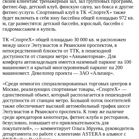
своим клиентам: тренажерный зал, зал групповых программ,
фитнес-бар, детский клуб, финскую сауну, зал бокса и другие
фитнес-услуги. Спортивный клуб в ТК «СпортеХ» также
будет включать в себя зону бассейна общей площадью 972 кв.
м, где разместятся: детский бассейн, взрослый, бассейн с
гидромассажем и купель.
ТК «СпортеX» общей площадью 30 000 кв. м расположен
между шоссе Энтузиастов и Рязанским проспектом, в
непосредственной близости от ТТК, в пешеходной
доступности от станции метро «Авиамоторная». Для
комфорта автовладельцев имеется наземный паркинг на 100
машиномест и крытый многоуровневый паркинг на 200
машиномест. Девелопер проекта — ЗАО «Альтаир».
«Среди немногих специализированных торговых центров в
Москве, реализующих спортивные товары, «СпортеX» —
единственный объект, который располагается в пешеходной
доступности от станции метро. Большой поток посетителей
также обеспечивает высокий автомобильный трафик шоссе
Энтузиастов и Рязанского проспекта. К тому же наличие
среди арендаторов кинотеатра, фитнес-клуба и ресторанов,
безусловно, повышает его привлекательность для
покупателей», — комментирует Ольга Збруева, руководитель
департамента по работе с клиентами ASTERA в альянсе с