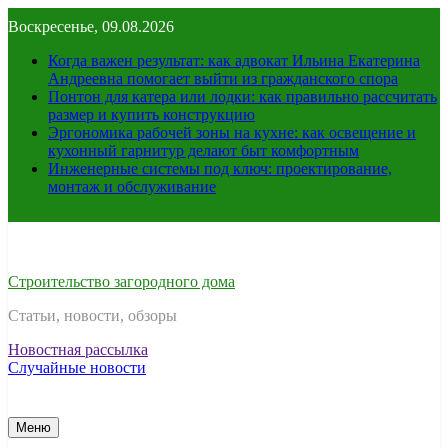
Перейти
Воскресенье, 09.08.2026
к
содержимому
Когда важен результат: как адвокат Ильина Екатерина
Андреевна помогает выйти из гражданского спора
Понтон для катера или лодки: как правильно рассчитать
размер и купить конструкцию
Эргономика рабочей зоны на кухне: как освещение и
кухонный гарнитур делают быт комфортным
Инженерные системы под ключ: проектирование,
монтаж и обслуживание
Строительство загородного дома
Статьи, новости, обзоры
Новостная рассылка
Случайные новости
Меню