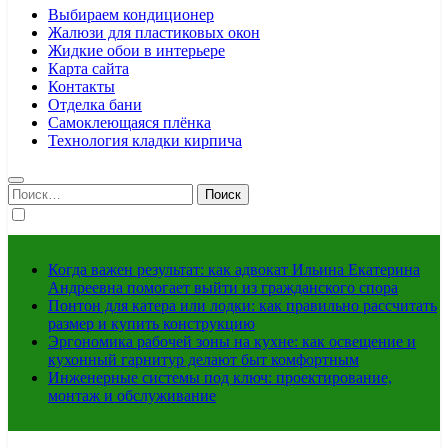
Выбираем кондиционер
Жалюзи для пластиковых окон
Жидкие обои в интерьере
Карта сайта
Контакты
Отделка бани
Самоклеющаяся плёнка
Технология кладки кирпича
Найти:
Когда важен результат: как адвокат Ильина Екатерина
Андреевна помогает выйти из гражданского спора
Понтон для катера или лодки: как правильно рассчитать
размер и купить конструкцию
Эргономика рабочей зоны на кухне: как освещение и
кухонный гарнитур делают быт комфортным
Инженерные системы под ключ: проектирование,
монтаж и обслуживание