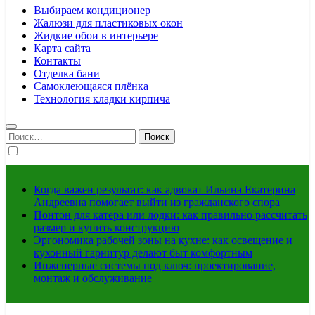
Выбираем кондиционер
Жалюзи для пластиковых окон
Жидкие обои в интерьере
Карта сайта
Контакты
Отделка бани
Самоклеющаяся плёнка
Технология кладки кирпича
Найти:
Когда важен результат: как адвокат Ильина Екатерина
Андреевна помогает выйти из гражданского спора
Понтон для катера или лодки: как правильно рассчитать
размер и купить конструкцию
Эргономика рабочей зоны на кухне: как освещение и
кухонный гарнитур делают быт комфортным
Инженерные системы под ключ: проектирование,
монтаж и обслуживание