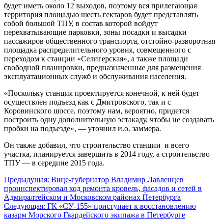
будет иметь около 12 выходов, поэтому вся прилегающая
территория площадью шесть гектаров будет представлять
собой большой ТПУ, в состав которой войдут
перехватывающие парковки, зоны посадки и высадки
пассажиров общественного транспорта, отстойно-разворотная
площадка распределительного уровня, совмещенного с
переходом к станции «Селигерская», а также площади
свободной планировки, предназначенные для размещения
эксплуатационных служб и обслуживания населения.
«Поскольку станция проектируется конечной, к ней будет
осуществлен подъезд как с Дмитровского, так и с
Коровинского шоссе, поэтому нам, вероятно, придется
построить одну дополнительную эстакаду, чтобы не создавать
пробки на подъезде», — уточнил и.о. заммера.
Он также добавил, что строительство станции и всего
участка, планируется завершить в 2014 году, а строительство
ТПУ — в середине 2015 года.
Навигация
Предыдущая:
Вице-губернатор Владимир Лавленцев
проинспектировал ход ремонта кровель, фасадов и сетей в
по
Адмиралтейском и Московском районах Петербурга
записям
Следующая:
ГК «СУ-155» приступает к восстановлению
казарм Морского Гвардейского экипажа в Петербурге