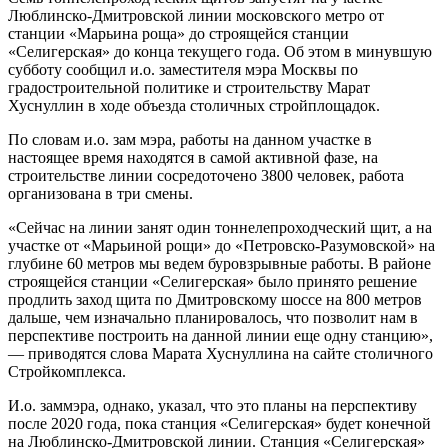
Люблинско-Дмитровской линии московского метро от
станции «Марьина роща» до строящейся станции
«Селигерская» до конца текущего года. Об этом в минувшую
субботу сообщил и.о. заместителя мэра Москвы по
градостроительной политике и строительству Марат
Хуснуллин в ходе объезда столичных стройплощадок.
По словам и.о. зам мэра, работы на данном участке в
настоящее время находятся в самой активной фазе, на
строительстве линии сосредоточено 3800 человек, работа
организована в три смены.
«Сейчас на линии занят один тоннелепроходческий щит, а на
участке от «Марьиной рощи» до «Петровско-Разумовской» на
глубине 60 метров мы ведем буровзрывные работы. В районе
строящейся станции «Селигерская» было принято решение
продлить заход щита по Дмитровскому шоссе на 800 метров
дальше, чем изначально планировалось, что позволит нам в
перспективе построить на данной линии еще одну станцию»,
— приводятся слова Марата Хуснуллина на сайте столичного
Стройкомплекса.
И.о. заммэра, однако, указал, что это планы на перспективу
после 2020 года, пока станция «Селигерская» будет конечной
на Люблинско-Дмитровской линии. Станция «Селигерская»