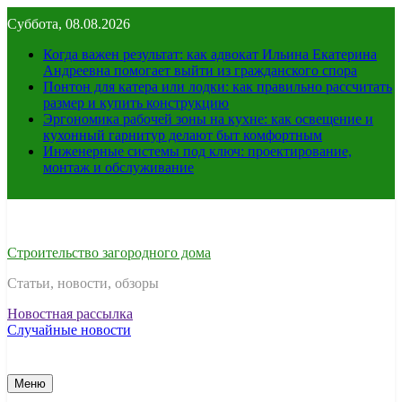
Перейти
Суббота, 08.08.2026
к
содержимому
Когда важен результат: как адвокат Ильина Екатерина
Андреевна помогает выйти из гражданского спора
Понтон для катера или лодки: как правильно рассчитать
размер и купить конструкцию
Эргономика рабочей зоны на кухне: как освещение и
кухонный гарнитур делают быт комфортным
Инженерные системы под ключ: проектирование,
монтаж и обслуживание
Строительство загородного дома
Статьи, новости, обзоры
Новостная рассылка
Случайные новости
Меню