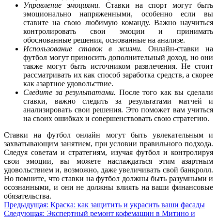
Управление эмоциями.
Ставки на спорт могут быть
эмоционально напряженными, особенно если вы
ставите на свою любимую команду. Важно научиться
контролировать свои эмоции и принимать
обоснованные решения, основанные на анализе.
Использование ставок в жизни.
Онлайн-ставки на
футбол могут приносить дополнительный доход, но они
также могут быть источником развлечения. Не стоит
рассматривать их как способ заработка средств, а скорее
как азартное удовольствие.
Следите за результатами.
После того как вы сделали
ставки, важно следить за результатами матчей и
анализировать свои решения. Это поможет вам учиться
на своих ошибках и совершенствовать свою стратегию.
Ставки на футбол онлайн могут быть увлекательным и
захватывающим занятием, при условии правильного подхода.
Следуя советам и стратегиям, изучая футбол и контролируя
свои эмоции, вы можете наслаждаться этим азартным
удовольствием и, возможно, даже увеличивать свой банкролл.
Но помните, что ставки на футбол должны быть разумными и
осознанными, и они не должны влиять на ваши финансовые
обязательства.
Навигация
Предыдущая:
Краска: как защитить и украсить ваши фасады
Следующая:
Экспертный ремонт кофемашин в Митино и