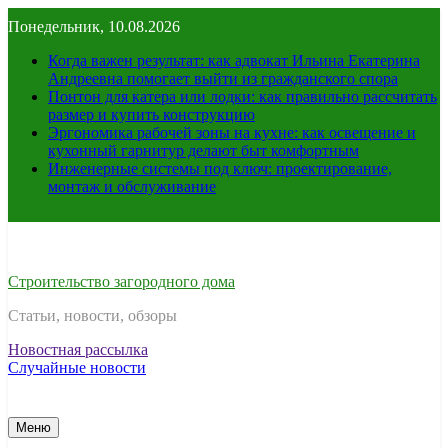
Перейти
Понедельник, 10.08.2026
к
содержимому
Когда важен результат: как адвокат Ильина Екатерина
Андреевна помогает выйти из гражданского спора
Понтон для катера или лодки: как правильно рассчитать
размер и купить конструкцию
Эргономика рабочей зоны на кухне: как освещение и
кухонный гарнитур делают быт комфортным
Инженерные системы под ключ: проектирование,
монтаж и обслуживание
Строительство загородного дома
Статьи, новости, обзоры
Новостная рассылка
Случайные новости
Меню