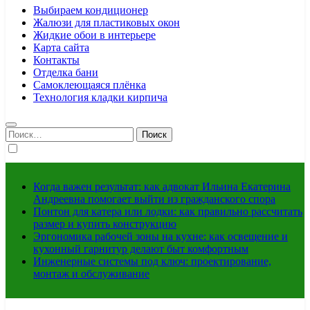
Выбираем кондиционер
Жалюзи для пластиковых окон
Жидкие обои в интерьере
Карта сайта
Контакты
Отделка бани
Самоклеющаяся плёнка
Технология кладки кирпича
Найти:
Когда важен результат: как адвокат Ильина Екатерина
Андреевна помогает выйти из гражданского спора
Понтон для катера или лодки: как правильно рассчитать
размер и купить конструкцию
Эргономика рабочей зоны на кухне: как освещение и
кухонный гарнитур делают быт комфортным
Инженерные системы под ключ: проектирование,
монтаж и обслуживание