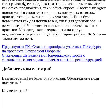
годы район будет продолжать активно развиваться: вырастет
как объем предложения, так и объем спроса. «Поскольку будет
продолжаться строительство новых дорожных развязок,
привлекательность отдаленных участков района будет
повышаться как для покупателей, так и для девелоперов. В
результате в районе увеличится количество качественных
проектов. Как следствие, средняя цена на жилую
недвижимость в районе подорожает примерно на 10-15% » —
заключает эксперт.
Навигация
Предыдущая:
ГК «Эталон» приобрела участок в Петербурге
на проспекте Обуховской Обороны
по
Следующая:
Движение по Новорижскому шоссе с
записям
сегодняшнего дня ограничивается в связи с реконструкцией
Добавить комментарий
Ваш адрес email не будет опубликован.
Обязательные поля
помечены
*
Комментарий
*