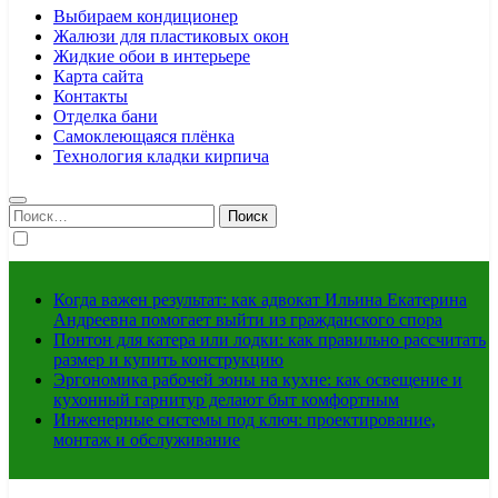
Выбираем кондиционер
Жалюзи для пластиковых окон
Жидкие обои в интерьере
Карта сайта
Контакты
Отделка бани
Самоклеющаяся плёнка
Технология кладки кирпича
Найти:
Когда важен результат: как адвокат Ильина Екатерина
Андреевна помогает выйти из гражданского спора
Понтон для катера или лодки: как правильно рассчитать
размер и купить конструкцию
Эргономика рабочей зоны на кухне: как освещение и
кухонный гарнитур делают быт комфортным
Инженерные системы под ключ: проектирование,
монтаж и обслуживание