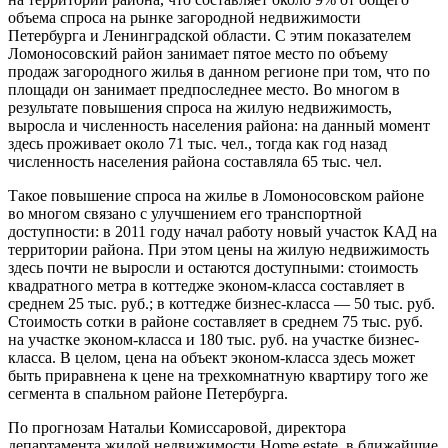
объема спроса на рынке загородной недвижимости
Петербурга и Ленинградской области. С этим показателем
Ломоносовский район занимает пятое место по объему
продаж загородного жилья в данном регионе при том, что по
площади он занимает предпоследнее место. Во многом в
результате повышения спроса на жилую недвижимость,
выросла и численность населения района: на данный момент
здесь проживает около 71 тыс. чел., тогда как год назад
численность населения района составляла 65 тыс. чел.
Такое повышение спроса на жилье в Ломоносовском районе
во многом связано с улучшением его транспортной
доступности: в 2011 году начал работу новый участок КАД на
территории района. При этом цены на жилую недвижимость
здесь почти не выросли и остаются доступными: стоимость
квадратного метра в коттедже эконом-класса составляет в
среднем 25 тыс. руб.; в коттедже бизнес-класса — 50 тыс. руб.
Стоимость сотки в районе составляет в среднем 75 тыс. руб.
на участке эконом-класса и 180 тыс. руб. на участке бизнес-
класса. В целом, цена на объект эконом-класса здесь может
быть приравнена к цене на трехкомнатную квартиру того же
сегмента в спальном районе Петербурга.
По прогнозам Натальи Комиссаровой, директора
департамента жилой недвижимости Home estate, в ближайшие