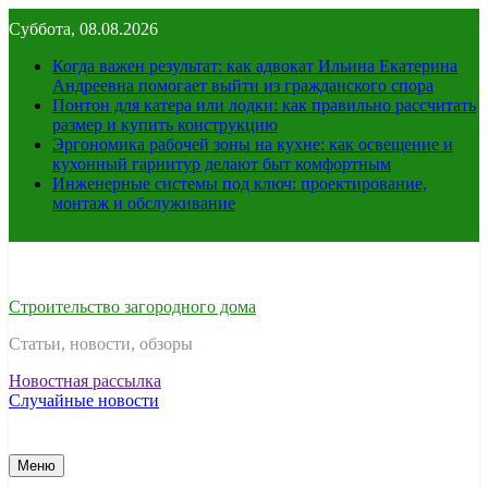
Перейти
Суббота, 08.08.2026
к
содержимому
Когда важен результат: как адвокат Ильина Екатерина
Андреевна помогает выйти из гражданского спора
Понтон для катера или лодки: как правильно рассчитать
размер и купить конструкцию
Эргономика рабочей зоны на кухне: как освещение и
кухонный гарнитур делают быт комфортным
Инженерные системы под ключ: проектирование,
монтаж и обслуживание
Строительство загородного дома
Статьи, новости, обзоры
Новостная рассылка
Случайные новости
Меню