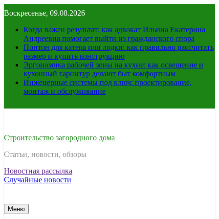
Перейти
Воскресенье, 09.08.2026
к
содержимому
Когда важен результат: как адвокат Ильина Екатерина
Андреевна помогает выйти из гражданского спора
Понтон для катера или лодки: как правильно рассчитать
размер и купить конструкцию
Эргономика рабочей зоны на кухне: как освещение и
кухонный гарнитур делают быт комфортным
Инженерные системы под ключ: проектирование,
монтаж и обслуживание
Строительство загородного дома
Статьи, новости, обзоры
Новостная рассылка
Случайные новости
Меню