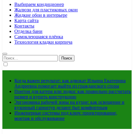
Выбираем кондиционер
Жалюзи для пластиковых окон
Жидкие обои в интерьере
Карта сайта
Контакты
Отделка бани
Самоклеющаяся плёнка
Технология кладки кирпича
Найти:
Когда важен результат: как адвокат Ильина Екатерина
Андреевна помогает выйти из гражданского спора
Понтон для катера или лодки: как правильно рассчитать
размер и купить конструкцию
Эргономика рабочей зоны на кухне: как освещение и
кухонный гарнитур делают быт комфортным
Инженерные системы под ключ: проектирование,
монтаж и обслуживание