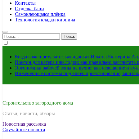
Контакты
Отделка бани
Самоклеющаяся плёнка
Технология кладки кирпича
Найти:
Когда важен результат: как адвокат Ильина Екатерина А
Понтон для катера или лодки: как правильно рассчитать 
Эргономика рабочей зоны на кухне: как освещение и ку
Инженерные системы под ключ: проектирование, монтаж
Строительство загородного дома
Статьи, новости, обзоры
Новостная рассылка
Случайные новости