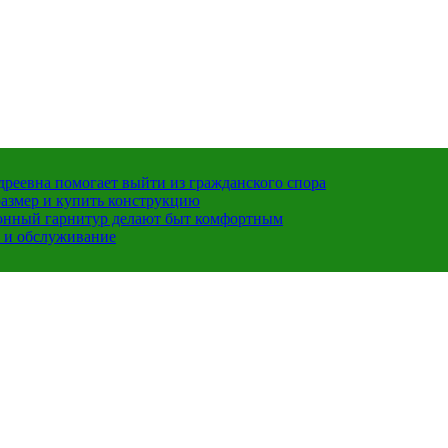
ндреевна помогает выйти из гражданского спора
размер и купить конструкцию
хонный гарнитур делают быт комфортным
 и обслуживание