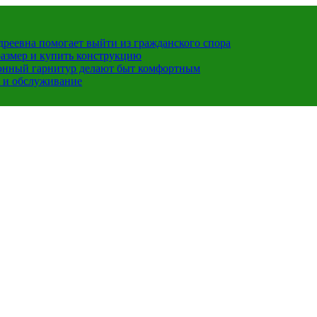
ндреевна помогает выйти из гражданского спора
размер и купить конструкцию
хонный гарнитур делают быт комфортным
 и обслуживание