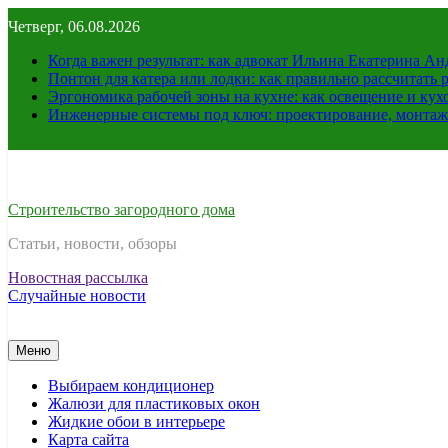
Перейти
Четверг, 06.08.2026
к
содержимому
Когда важен результат: как адвокат Ильина Екатерина А
Понтон для катера или лодки: как правильно рассчитать 
Эргономика рабочей зоны на кухне: как освещение и ку
Инженерные системы под ключ: проектирование, монтаж
Строительство загородного дома
Статьи, новости, обзоры
Новостная рассылка
Случайные новости
Меню
Выбираем кондиционер
Жалюзи для пластиковых окон
Жидкие обои в интерьере
Карта сайта