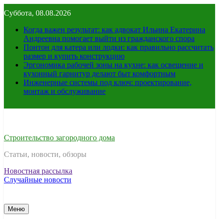
Перейти
Суббота, 08.08.2026
к
содержимому
Когда важен результат: как адвокат Ильина Екатерина
Андреевна помогает выйти из гражданского спора
Понтон для катера или лодки: как правильно рассчитать
размер и купить конструкцию
Эргономика рабочей зоны на кухне: как освещение и
кухонный гарнитур делают быт комфортным
Инженерные системы под ключ: проектирование,
монтаж и обслуживание
Строительство загородного дома
Статьи, новости, обзоры
Новостная рассылка
Случайные новости
Меню