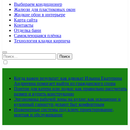
Выбираем кондиционер
Жалюзи для пластиковых окон
Жидкие обои в интерьере
Карта сайта
Контакты
Отделка бани
Самоклеющаяся плёнка
Технология кладки кирпича
Найти:
Когда важен результат: как адвокат Ильина Екатерина
Андреевна помогает выйти из гражданского спора
Понтон для катера или лодки: как правильно рассчитать
размер и купить конструкцию
Эргономика рабочей зоны на кухне: как освещение и
кухонный гарнитур делают быт комфортным
Инженерные системы под ключ: проектирование,
монтаж и обслуживание