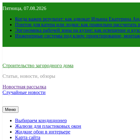
Перейти
Пятница, 07.08.2026
к
содержимому
Когда важен результат: как адвокат Ильина Екатерина А
Понтон для катера или лодки: как правильно рассчитать 
Эргономика рабочей зоны на кухне: как освещение и ку
Инженерные системы под ключ: проектирование, монтаж
Строительство загородного дома
Статьи, новости, обзоры
Новостная рассылка
Случайные новости
Меню
Выбираем кондиционер
Жалюзи для пластиковых окон
Жидкие обои в интерьере
Карта сайта