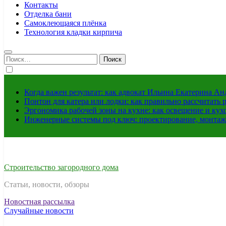
Контакты
Отделка бани
Самоклеющаяся плёнка
Технология кладки кирпича
Найти:
Когда важен результат: как адвокат Ильина Екатерина А
Понтон для катера или лодки: как правильно рассчитать 
Эргономика рабочей зоны на кухне: как освещение и ку
Инженерные системы под ключ: проектирование, монтаж
Строительство загородного дома
Статьи, новости, обзоры
Новостная рассылка
Случайные новости