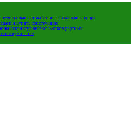
ндреевна помогает выйти из гражданского спора
размер и купить конструкцию
хонный гарнитур делают быт комфортным
 и обслуживание