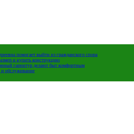
ндреевна помогает выйти из гражданского спора
размер и купить конструкцию
хонный гарнитур делают быт комфортным
 и обслуживание