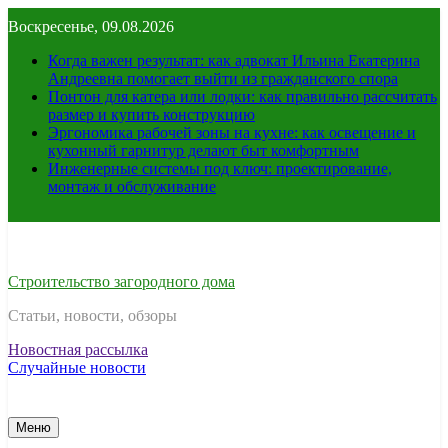
Перейти
Воскресенье, 09.08.2026
к
содержимому
Когда важен результат: как адвокат Ильина Екатерина
Андреевна помогает выйти из гражданского спора
Понтон для катера или лодки: как правильно рассчитать
размер и купить конструкцию
Эргономика рабочей зоны на кухне: как освещение и
кухонный гарнитур делают быт комфортным
Инженерные системы под ключ: проектирование,
монтаж и обслуживание
Строительство загородного дома
Статьи, новости, обзоры
Новостная рассылка
Случайные новости
Меню