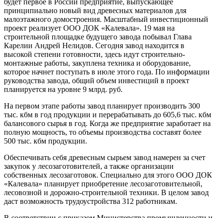
будет первое в России предприятие, выпускающее
принципиально новый вид древесных материалов для
малоэтажного домостроения. Масштабный инвестиционный
проект реализует ООО ДОК «Калевала». 19 мая на
строительной площадке будущего завода побывал Глава
Карелии Андрей Нелидов. Сегодня завод находится в
высокой степени готовности, здесь идут строительно-
монтажные работы, закуплена техника и оборудование,
которое начнет поступать в июле этого года. По информации
руководства завода, общий объем инвестиций в проект
планируется на уровне 9 млрд. руб.
На первом этапе работы завод планирует производить 300
тыс. кбм в год продукции и перерабатывать до 605,6 тыс. кбм
балансового сырья в год. Когда же предприятие заработает на
полную мощность, то объемы производства составят более
500 тыс. кбм продукции.
Обеспечивать себя древесным сырьем завод намерен за счет
закупок у лесозаготовителей, а также организации
собственных лесозаготовок. Специально для этого ООО ДОК
«Калевала» планирует приобретение лесозаготовительной,
лесовозной и дорожно-строительной техники. В целом завод
даст возможность трудоустройства 312 работникам.
В соответствии с приказом Министерства промышленности и