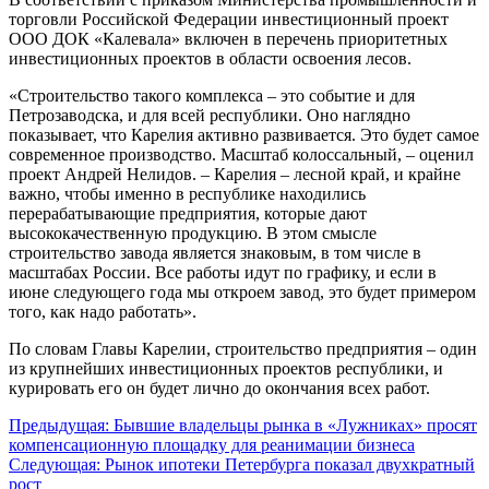
торговли Российской Федерации инвестиционный проект
ООО ДОК «Калевала» включен в перечень приоритетных
инвестиционных проектов в области освоения лесов.
«Строительство такого комплекса – это событие и для
Петрозаводска, и для всей республики. Оно наглядно
показывает, что Карелия активно развивается. Это будет самое
современное производство. Масштаб колоссальный, – оценил
проект Андрей Нелидов. – Карелия – лесной край, и крайне
важно, чтобы именно в республике находились
перерабатывающие предприятия, которые дают
высококачественную продукцию. В этом смысле
строительство завода является знаковым, в том числе в
масштабах России. Все работы идут по графику, и если в
июне следующего года мы откроем завод, это будет примером
того, как надо работать».
По словам Главы Карелии, строительство предприятия – один
из крупнейших инвестиционных проектов республики, и
курировать его он будет лично до окончания всех работ.
Навигация
Предыдущая:
Бывшие владельцы рынка в «Лужниках» просят
компенсационную площадку для реанимации бизнеса
по
Следующая:
Рынок ипотеки Петербурга показал двухкратный
записям
рост