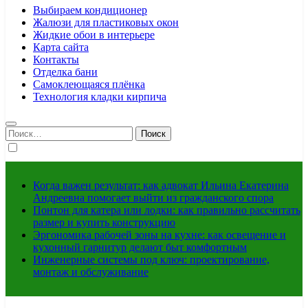
Выбираем кондиционер
Жалюзи для пластиковых окон
Жидкие обои в интерьере
Карта сайта
Контакты
Отделка бани
Самоклеющаяся плёнка
Технология кладки кирпича
Найти:
Когда важен результат: как адвокат Ильина Екатерина
Андреевна помогает выйти из гражданского спора
Понтон для катера или лодки: как правильно рассчитать
размер и купить конструкцию
Эргономика рабочей зоны на кухне: как освещение и
кухонный гарнитур делают быт комфортным
Инженерные системы под ключ: проектирование,
монтаж и обслуживание