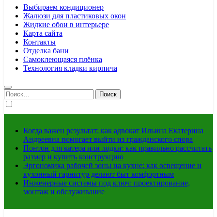
Выбираем кондиционер
Жалюзи для пластиковых окон
Жидкие обои в интерьере
Карта сайта
Контакты
Отделка бани
Самоклеющаяся плёнка
Технология кладки кирпича
Найти:
Когда важен результат: как адвокат Ильина Екатерина
Андреевна помогает выйти из гражданского спора
Понтон для катера или лодки: как правильно рассчитать
размер и купить конструкцию
Эргономика рабочей зоны на кухне: как освещение и
кухонный гарнитур делают быт комфортным
Инженерные системы под ключ: проектирование,
монтаж и обслуживание