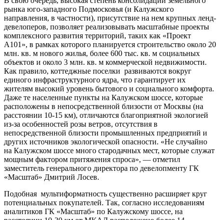
В свою очередь, высокая степень консолидации земельного
рынка юго-западного Подмосковья (и Калужского
направления, в частности), присутствие на нем крупных ленд-
девелоперов, позволяет реализовывать масштабные проекты
комплексного развития территорий, таких как «Проект
А101», в рамках которого планируется строительство около 20
млн. кв. м нового жилья, более 600 тыс. кв. м социальных
объектов и около 3 млн. кв. м коммерческой недвижимости.
Как правило, коттеджные поселки развиваются вокруг
единого инфраструктурного ядра, что гарантирует их
жителям высокий уровень бытового и социального комфорта.
Даже те населенные пункты на Калужском шоссе, которые
расположены в непосредственной близости от Москвы (на
расстоянии 10-15 км), отличаются благоприятной экологией
из-за особенностей розы ветров, отсутствия в
непосредственной близости промышленных предприятий и
других источников экологической опасности. «Не случайно
на Калужском шоссе много стародачных мест, которые служат
мощным фактором притяжения спроса», — отметил
заместитель генерального директора по девелопменту ГК
«Масштаб» Дмитрий Лосев.
Подобная мультиформатность существенно расширяет круг
потенциальных покупателей. Так, согласно исследованиям
аналитиков ГК «Масштаб» по Калужскому шоссе, на