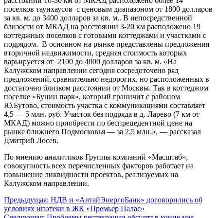
расстоянии 10-30 км от МКАД расположено более 14
поселков таунхаусов с ценовым диапазоном от 1800 долларов
за кв. м. до 3400 долларов за кв. м.. В непосредственной
близости от МКАД на расстоянии 3-20 км расположено 19
коттеджных поселков с готовыми коттеджами и участками с
подрядом. В основном на рынке представлены предложения
вторичной недвижимости, средняя стоимость которых
варьируется от 2100 до 4000 долларов за кв. м. «На
Калужском направлении сегодня сосредоточено ряд
предложений, сравнительно недорогих, но расположенных в
достаточно близком расстоянии от Москвы. Так в коттеджом
поселке «Бунин парк», который граничит с районом
Ю.Бутово, стоимость участка с коммуникациями составляет
4,5 — 5 млн. руб. Участок без подряда в д. Ларево (7 км от
МКАД) можно приобрести по беспрецедентной цене на
рынке ближнего Подмосковья — за 2,5 млн.», — рассказал
Дмитрий Лосев.
По мнению аналитиков Группы компаний «Масштаб»,
совокупность всех перечисленных факторов работает на
повышение ликвидности проектов, реализуемых на
Калужском направлении.
Навигация
Предыдущая:
НДВ и «АлтайЭнергоБанк» договорились об
условиях ипотеки в ЖК «Премьер Палас»
по
Следующая:
Проблемы реставрации обсудят в конце мая