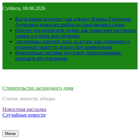
Перейти
Суббота, 08.08.2026
к
содержимому
Когда важен результат: как адвокат Ильина Екатерина
Андреевна помогает выйти из гражданского спора
Понтон для катера или лодки: как правильно рассчитать
размер и купить конструкцию
Эргономика рабочей зоны на кухне: как освещение и
кухонный гарнитур делают быт комфортным
Инженерные системы под ключ: проектирование,
монтаж и обслуживание
Строительство загородного дома
Статьи, новости, обзоры
Новостная рассылка
Случайные новости
Меню