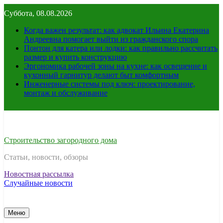
Перейти
Суббота, 08.08.2026
к
содержимому
Когда важен результат: как адвокат Ильина Екатерина
Андреевна помогает выйти из гражданского спора
Понтон для катера или лодки: как правильно рассчитать
размер и купить конструкцию
Эргономика рабочей зоны на кухне: как освещение и
кухонный гарнитур делают быт комфортным
Инженерные системы под ключ: проектирование,
монтаж и обслуживание
Строительство загородного дома
Статьи, новости, обзоры
Новостная рассылка
Случайные новости
Меню