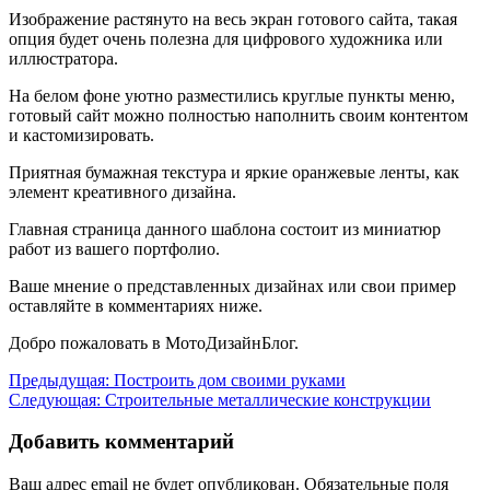
Изображение растянуто на весь экран готового сайта, такая
опция будет очень полезна для цифрового художника или
иллюстратора.
На белом фоне уютно разместились круглые пункты меню,
готовый сайт можно полностью наполнить своим контентом
и кастомизировать.
Приятная бумажная текстура и яркие оранжевые ленты, как
элемент креативного дизайна.
Главная страница данного шаблона состоит из миниатюр
работ из вашего портфолио.
Ваше мнение о представленных дизайнах или свои пример
оставляйте в комментариях ниже.
Добро пожаловать в МотоДизайнБлог.
Навигация
Предыдущая:
Построить дом своими руками
Следующая:
Строительные металлические конструкции
по
записям
Добавить комментарий
Ваш адрес email не будет опубликован.
Обязательные поля