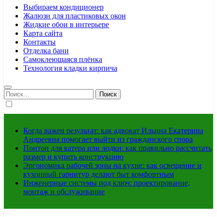
Выбираем кондиционер
Жалюзи для пластиковых окон
Жидкие обои в интерьере
Карта сайта
Контакты
Отделка бани
Самоклеющаяся плёнка
Технология кладки кирпича
Найти:
Когда важен результат: как адвокат Ильина Екатерина
Андреевна помогает выйти из гражданского спора
Понтон для катера или лодки: как правильно рассчитать
размер и купить конструкцию
Эргономика рабочей зоны на кухне: как освещение и
кухонный гарнитур делают быт комфортным
Инженерные системы под ключ: проектирование,
монтаж и обслуживание