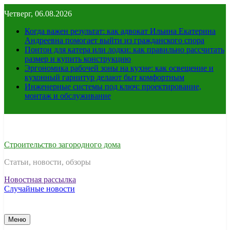
Перейти
Четверг, 06.08.2026
к
содержимому
Когда важен результат: как адвокат Ильина Екатерина
Андреевна помогает выйти из гражданского спора
Понтон для катера или лодки: как правильно рассчитать
размер и купить конструкцию
Эргономика рабочей зоны на кухне: как освещение и
кухонный гарнитур делают быт комфортным
Инженерные системы под ключ: проектирование,
монтаж и обслуживание
Строительство загородного дома
Статьи, новости, обзоры
Новостная рассылка
Случайные новости
Меню