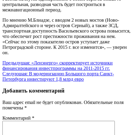
центральная, разводная часть будет построиться в
межнавигационный период.
По мнению М.Блиадзе, с вводом 2 новых мостов (Ново-
Адмиралтейского и через остров Серный), а также ЗСД,
транспортная доступность Васильевского острова повысится,
что обеспечит рост престижности проживания на нем.
«Сейчас по этому показателю остров уступает даже
Петроградской стороне. К 2015 г. все изменится», — уверен
он.
Навигация
Предыдущая:
«Ленэнерго» скорректирует источники
финансирования инвестпрограммы на 2011-2015 гг.
по
Следующая:
В модернизацию Большого порта Санкт-
записям
Петербурга инвестируют 1,8 млрд евро
Добавить комментарий
Ваш адрес email не будет опубликован.
Обязательные поля
помечены
*
Комментарий
*