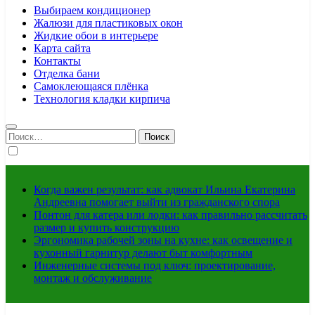
Выбираем кондиционер
Жалюзи для пластиковых окон
Жидкие обои в интерьере
Карта сайта
Контакты
Отделка бани
Самоклеющаяся плёнка
Технология кладки кирпича
Найти:
Когда важен результат: как адвокат Ильина Екатерина
Андреевна помогает выйти из гражданского спора
Понтон для катера или лодки: как правильно рассчитать
размер и купить конструкцию
Эргономика рабочей зоны на кухне: как освещение и
кухонный гарнитур делают быт комфортным
Инженерные системы под ключ: проектирование,
монтаж и обслуживание