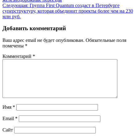
по
Следующая:
Группа First Quantum создаст в Петербурге
записям
суперструктуру, которая объединит проекты более чем на 230
млн руб.
Добавить комментарий
Ваш адрес email не будет опубликован.
Обязательные поля
помечены
*
Комментарий
*
Имя
*
Email
*
Сайт