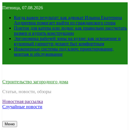
Перейти
Пятница, 07.08.2026
к
содержимому
Когда важен результат: как адвокат Ильина Екатерина
Андреевна помогает выйти из гражданского спора
Понтон для катера или лодки: как правильно рассчитать
размер и купить конструкцию
Эргономика рабочей зоны на кухне: как освещение и
кухонный гарнитур делают быт комфортным
Инженерные системы под ключ: проектирование,
монтаж и обслуживание
Строительство загородного дома
Статьи, новости, обзоры
Новостная рассылка
Случайные новости
Меню