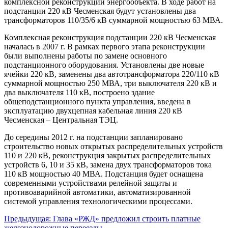
комплексной реконструкции энергообъекта. В ходе работ на
подстанции 220 кВ Чесменская будут установлены два
трансформаторов 110/35/6 кВ суммарной мощностью 63 МВА.
Комплексная реконструкция подстанции 220 кВ Чесменская
началась в 2007 г. В рамках первого этапа реконструкции
были выполнены работы по замене основного
подстанционного оборудования. Установлены две новые
ячейки 220 кВ, заменены два автотрансформатора 220/110 кВ
суммарной мощностью 250 МВА, три выключателя 220 кВ и
два выключателя 110 кВ, построено здание
общеподстанционного пункта управления, введена в
эксплуатацию двухцепная кабельная линия 220 кВ
Чесменская – Центральная ТЭЦ.
До середины 2012 г. на подстанции запланировано
строительство новых открытых распределительных устройств
110 и 220 кВ, реконструкция закрытых распределительных
устройств 6, 10 и 35 кВ, замена двух трансформаторов тока
110 кВ мощностью 40 МВА. Подстанция будет оснащена
современными устройствами релейной защиты и
противоаварийной автоматики, автоматизированной
системой управления технологическими процессами.
Навигация
Предыдущая:
Глава «РЖД» предложил строить платные
железнодорожные переезды