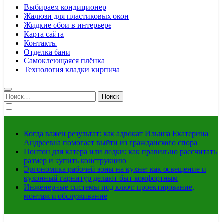
Выбираем кондиционер
Жалюзи для пластиковых окон
Жидкие обои в интерьере
Карта сайта
Контакты
Отделка бани
Самоклеющаяся плёнка
Технология кладки кирпича
Найти:
Когда важен результат: как адвокат Ильина Екатерина
Андреевна помогает выйти из гражданского спора
Понтон для катера или лодки: как правильно рассчитать
размер и купить конструкцию
Эргономика рабочей зоны на кухне: как освещение и
кухонный гарнитур делают быт комфортным
Инженерные системы под ключ: проектирование,
монтаж и обслуживание