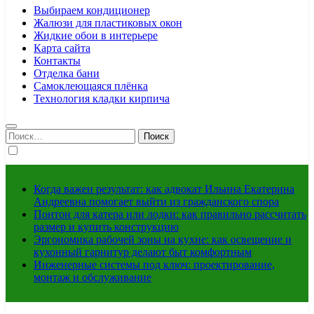
Выбираем кондиционер
Жалюзи для пластиковых окон
Жидкие обои в интерьере
Карта сайта
Контакты
Отделка бани
Самоклеющаяся плёнка
Технология кладки кирпича
Найти:
Когда важен результат: как адвокат Ильина Екатерина
Андреевна помогает выйти из гражданского спора
Понтон для катера или лодки: как правильно рассчитать
размер и купить конструкцию
Эргономика рабочей зоны на кухне: как освещение и
кухонный гарнитур делают быт комфортным
Инженерные системы под ключ: проектирование,
монтаж и обслуживание