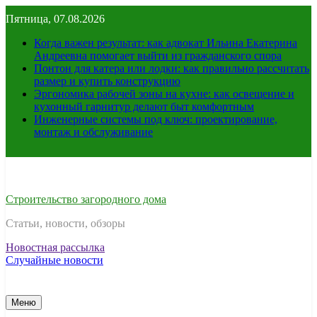
Перейти
Пятница, 07.08.2026
к
содержимому
Когда важен результат: как адвокат Ильина Екатерина
Андреевна помогает выйти из гражданского спора
Понтон для катера или лодки: как правильно рассчитать
размер и купить конструкцию
Эргономика рабочей зоны на кухне: как освещение и
кухонный гарнитур делают быт комфортным
Инженерные системы под ключ: проектирование,
монтаж и обслуживание
Строительство загородного дома
Статьи, новости, обзоры
Новостная рассылка
Случайные новости
Меню