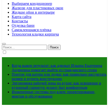
Выбираем кондиционер
Жалюзи для пластиковых окон
Жидкие обои в интерьере
Карта сайта
Контакты
Отделка бани
Самоклеющаяся плёнка
Технология кладки кирпича
Найти:
Когда важен результат: как адвокат Ильина Екатерина
Андреевна помогает выйти из гражданского спора
Понтон для катера или лодки: как правильно рассчитать
размер и купить конструкцию
Эргономика рабочей зоны на кухне: как освещение и
кухонный гарнитур делают быт комфортным
Инженерные системы под ключ: проектирование,
монтаж и обслуживание