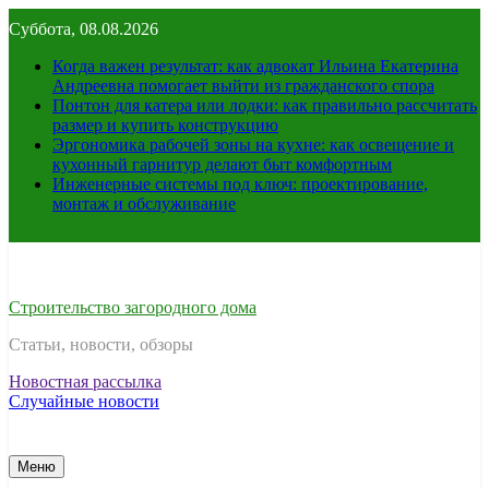
Перейти
Суббота, 08.08.2026
к
содержимому
Когда важен результат: как адвокат Ильина Екатерина
Андреевна помогает выйти из гражданского спора
Понтон для катера или лодки: как правильно рассчитать
размер и купить конструкцию
Эргономика рабочей зоны на кухне: как освещение и
кухонный гарнитур делают быт комфортным
Инженерные системы под ключ: проектирование,
монтаж и обслуживание
Строительство загородного дома
Статьи, новости, обзоры
Новостная рассылка
Случайные новости
Меню