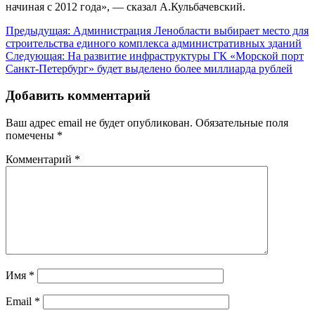
начиная с 2012 года», — сказал А.Кульбачевский.
Навигация
Предыдущая:
Администрация Ленобласти выбирает место для
строительства единого комплекса административных зданий
по
Следующая:
На развитие инфраструктуры ГК «Морской порт
записям
Санкт-Петербург» будет выделено более миллиарда рублей
Добавить комментарий
Ваш адрес email не будет опубликован.
Обязательные поля
помечены
*
Комментарий
*
Имя
*
Email
*