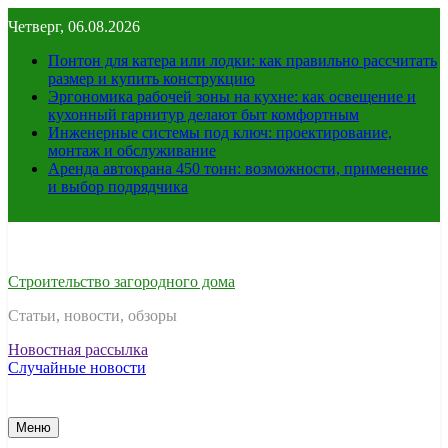
Перейти
Четверг, 06.08.2026
к
содержимому
Понтон для катера или лодки: как правильно рассчитать
размер и купить конструкцию
Эргономика рабочей зоны на кухне: как освещение и
кухонный гарнитур делают быт комфортным
Инженерные системы под ключ: проектирование,
монтаж и обслуживание
Аренда автокрана 450 тонн: возможности, применение
и выбор подрядчика
Строительство загородного дома
Статьи, новости, обзоры
Новостная рассылка
Случайные новости
Меню