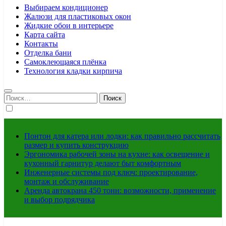
Выбираем кондиционер
Жалюзи для пластиковых окон
Жидкие обои в интерьере
Карта сайта
Контакты
Отделка бани
Самоклеющаяся плёнка
Технология кладки кирпича
Найти:
Понтон для катера или лодки: как правильно рассчитать
размер и купить конструкцию
Эргономика рабочей зоны на кухне: как освещение и
кухонный гарнитур делают быт комфортным
Инженерные системы под ключ: проектирование,
монтаж и обслуживание
Аренда автокрана 450 тонн: возможности, применение
и выбор подрядчика