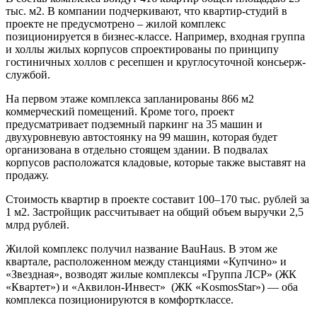
тыс. м2. В компании подчеркивают, что квартир-студий в
проекте не предусмотрено – жилой комплекс
позиционируется в бизнес-классе. Например, входная группа
и холлы жилых корпусов спроектированы по принципу
гостиничных холлов с ресепшен и круглосуточной консьерж-
службой.
На первом этаже комплекса запланированы 866 м2
коммерческий помещений. Кроме того, проект
предусматривает подземный паркинг на 35 машин и
двухуровневую автостоянку на 99 машин, которая будет
организована в отдельно стоящем здании. В подвалах
корпусов расположатся кладовые, которые также выставят на
продажу.
Стоимость квартир в проекте составит 100–170 тыс. рублей за
1 м2. Застройщик рассчитывает на общий объем выручки 2,5
млрд рублей.
Жилой комплекс получил название BauHaus. В этом же
квартале, расположенном между станциями «Купчино» и
«Звездная», возводят жилые комплексы «Группа ЛСР» (ЖК
«Квартет») и «Аквилон-Инвест» (ЖК «KosmosStar») — оба
комплекса позиционируются в комфортклассе.