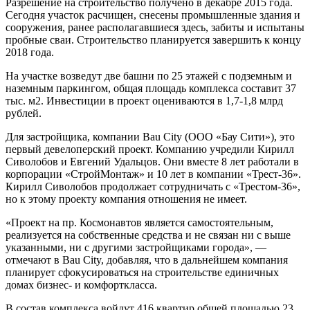
Разрешение на строительство получено в декабре 2015 года.
Сегодня участок расчищен, снесены промышленные здания и
сооружения, ранее располагавшиеся здесь, забиты и испытаны
пробные сваи. Строительство планируется завершить к концу
2018 года.
На участке возведут две башни по 25 этажей с подземным и
наземным паркингом, общая площадь комплекса составит 37
тыс. м2. Инвестиции в проект оцениваются в 1,7-1,8 млрд
рублей.
Для застройщика, компании Bau City (ООО «Бау Сити»), это
первый девелоперский проект. Компанию учредили Кирилл
Сиволобов и Евгений Удальцов. Они вместе 8 лет работали в
корпорации «СтройМонтаж» и 10 лет в компании «Трест-36».
Кирилл Сиволобов продолжает сотрудничать с «Трестом-36»,
но к этому проекту компания отношения не имеет.
«Проект на пр. Космонавтов является самостоятельным,
реализуется на собственные средства и не связан ни с выше
указанными, ни с другими застройщиками города», —
отмечают в Bau City, добавляя, что в дальнейшем компания
планирует сфокусироваться на строительстве единичных
домах бизнес- и комфорткласса.
В состав комплекса войдут 416 квартир общей площадью 23