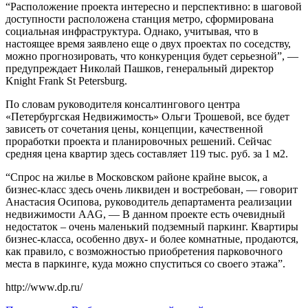
“Расположение проекта интересно и перспективно: в шаговой
доступности расположена станция метро, сформирована
социальная инфраструктура. Однако, учитывая, что в
настоящее время заявлено еще о двух проектах по соседству,
можно прогнозировать, что конкуренция будет серьезной”, —
предупреждает Николай Пашков, генеральный директор
Knight Frank St Petersburg.
По словам руководителя консалтингового центра
«Петербургская Недвижимость» Ольги Трошевой, все будет
зависеть от сочетания цены, концепции, качественной
проработки проекта и планировочных решений. Сейчас
средняя цена квартир здесь составляет 119 тыс. руб. за 1 м2.
“Спрос на жилье в Московском районе крайне высок, а
бизнес-класс здесь очень ликвиден и востребован, — говорит
Анастасия Осипова, руководитель департамента реализации
недвижимости AAG, — В данном проекте есть очевидный
недостаток – очень маленький подземный паркинг. Квартиры
бизнес-класса, особенно двух- и более комнатные, продаются,
как правило, с возможностью приобретения парковочного
места в паркинге, куда можно спуститься со своего этажа”.
http://www.dp.ru/