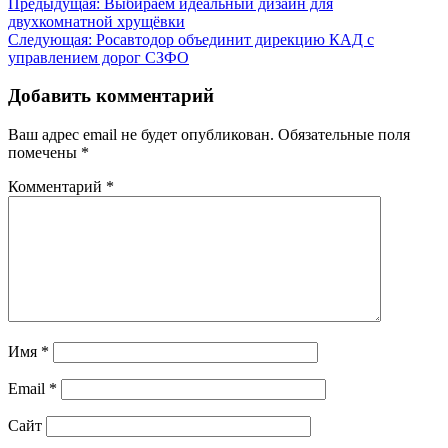
Навигация
Предыдущая:
Выбираем идеальный дизайн для
двухкомнатной хрущёвки
по
Следующая:
Росавтодор объединит дирекцию КАД с
записям
управлением дорог СЗФО
Добавить комментарий
Ваш адрес email не будет опубликован.
Обязательные поля
помечены
*
Комментарий
*
Имя
*
Email
*
Сайт