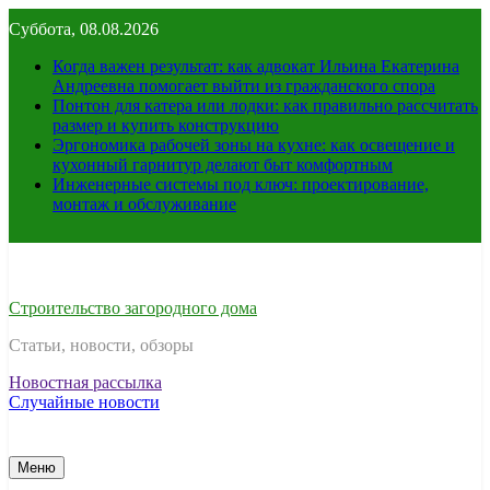
Перейти
Суббота, 08.08.2026
к
содержимому
Когда важен результат: как адвокат Ильина Екатерина
Андреевна помогает выйти из гражданского спора
Понтон для катера или лодки: как правильно рассчитать
размер и купить конструкцию
Эргономика рабочей зоны на кухне: как освещение и
кухонный гарнитур делают быт комфортным
Инженерные системы под ключ: проектирование,
монтаж и обслуживание
Строительство загородного дома
Статьи, новости, обзоры
Новостная рассылка
Случайные новости
Меню