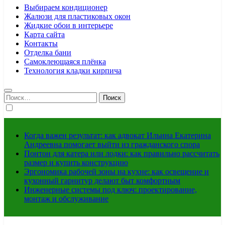
Выбираем кондиционер
Жалюзи для пластиковых окон
Жидкие обои в интерьере
Карта сайта
Контакты
Отделка бани
Самоклеющаяся плёнка
Технология кладки кирпича
Найти:
Когда важен результат: как адвокат Ильина Екатерина
Андреевна помогает выйти из гражданского спора
Понтон для катера или лодки: как правильно рассчитать
размер и купить конструкцию
Эргономика рабочей зоны на кухне: как освещение и
кухонный гарнитур делают быт комфортным
Инженерные системы под ключ: проектирование,
монтаж и обслуживание