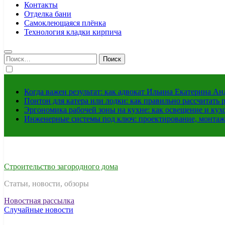
Контакты
Отделка бани
Самоклеющаяся плёнка
Технология кладки кирпича
Найти:
Когда важен результат: как адвокат Ильина Екатерина А
Понтон для катера или лодки: как правильно рассчитать 
Эргономика рабочей зоны на кухне: как освещение и ку
Инженерные системы под ключ: проектирование, монтаж
Строительство загородного дома
Статьи, новости, обзоры
Новостная рассылка
Случайные новости