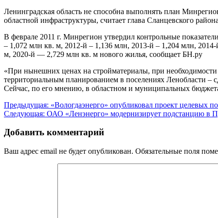
Ленинградская область не способна выполнять план Минрегиона
областной инфраструктуры, считает глава Сланцевского район
В феврале 2011 г. Минрегион утвердил контрольные показатели
– 1,072 млн кв. м, 2012-й – 1,136 млн, 2013-й – 1,204 млн, 2014-
м, 2020-й — 2,729 млн кв. м нового жилья, сообщает БН.ру
«При нынешних ценах на стройматериалы, при необходимости 
территориальным планированием в поселениях Ленобласти – сде
Сейчас, по его мнению, в областном и муниципальных бюджета
Навигация
Предыдущая:
«Вологдаэнерго» опубликовал проект целевых по
Следующая:
ОАО «Ленэнерго» модернизирует подстанцию в 
по
записям
Добавить комментарий
Ваш адрес email не будет опубликован.
Обязательные поля пом