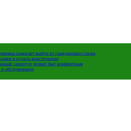
ндреевна помогает выйти из гражданского спора
размер и купить конструкцию
хонный гарнитур делают быт комфортным
 и обслуживание