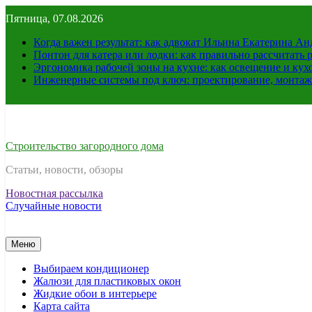
Перейти
Пятница, 07.08.2026
к
содержимому
Когда важен результат: как адвокат Ильина Екатерина А
Понтон для катера или лодки: как правильно рассчитать 
Эргономика рабочей зоны на кухне: как освещение и ку
Инженерные системы под ключ: проектирование, монтаж
Строительство загородного дома
Статьи, новости, обзоры
Новостная рассылка
Случайные новости
Меню
Выбираем кондиционер
Жалюзи для пластиковых окон
Жидкие обои в интерьере
Карта сайта