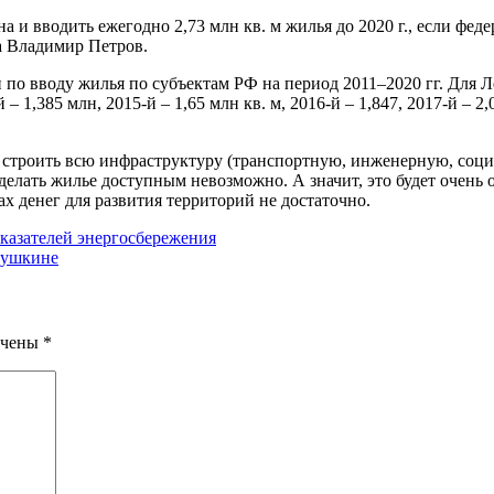
 и вводить ежегодно 2,73 млн кв. м жилья до 2020 г., если фед
а Владимир Петров.
 по вводу жилья по субъектам РФ на период 2011–2020 гг. Для 
й – 1,385 млн, 2015-й – 1,65 млн кв. м, 2016-й – 1,847, 2017-й – 
строить всю инфраструктуру (транспортную, инженерную, социа
лать жилье доступным невозможно. А значит, это будет очень о
х денег для развития территорий не достаточно.
казателей энергосбережения
Пушкине
ечены
*