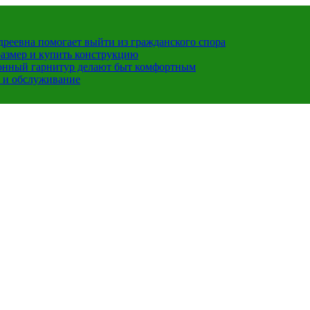
ндреевна помогает выйти из гражданского спора
размер и купить конструкцию
хонный гарнитур делают быт комфортным
 и обслуживание