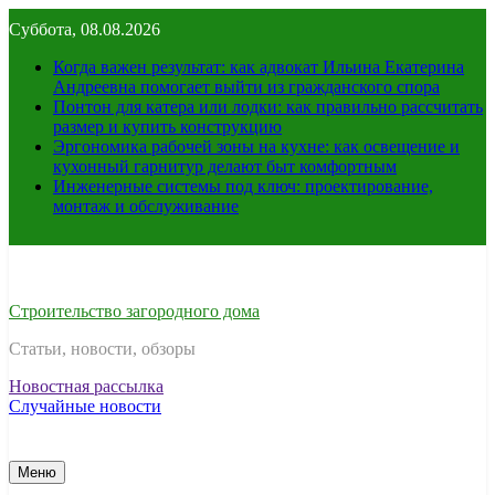
Перейти
Суббота, 08.08.2026
к
содержимому
Когда важен результат: как адвокат Ильина Екатерина
Андреевна помогает выйти из гражданского спора
Понтон для катера или лодки: как правильно рассчитать
размер и купить конструкцию
Эргономика рабочей зоны на кухне: как освещение и
кухонный гарнитур делают быт комфортным
Инженерные системы под ключ: проектирование,
монтаж и обслуживание
Строительство загородного дома
Статьи, новости, обзоры
Новостная рассылка
Случайные новости
Меню