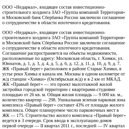
ООО «Недаркал», входящее состав инвестиционно-
строительного холдинга ЗАО «Группа компаний Территория»
и Московский банк Сбербанка России заключили соглашение
о сотрудничестве в области ипотечного кредитования.
ООО «Недаркал», входящее состав инвестиционно-
строительного холдинга ЗАО «Группа компаний Территория»
и Московский банк Сбербанка России заключили соглашение
о сотрудничестве в области ипотечного кредитования.
Соглашение распространяется на объекты недвижимости,
расположенные по адресу: Московская область, г. Химки, ул.
Юннатов, д. 1, д. 3, д. 4, д. 5, д. 6, д. 12, д. 11, д. 10, д. 9, д. 7.
ЖК «Правый берег» расположен в районе Старые Химки, в
устье реки Химка и канала им. Москвы в одном километре от
ж/д станции «Химки» (Октябрьская ж/д) и в 2 км от МКАД.
ЖК «Правый берег» — это проект малоэтажной жилой
застройки городской территории с квартирами-студиями
площадью от 26 кв. м. Общая жилая площадь — 9 000 кв. м.,
количество квартир — 298. Уникальная зеленая парковая зона
комплекса «Правый берег» составит 43% от площади жилого
комплекса. Общее планируемое число парковочных мест в
ЖК — 175. Строительство жилого комплекса «Правый берег»
ведется в 3 очереди. Срок ввода в эксплуатацию домов
первой очереди — II квартал 2011 г., последней — IV квартал