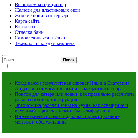
Выбираем кондиционер
Жалюзи для пластиковых окон
Жидкие обои в интерьере
Карта сайта
Контакты
Отделка бани
Самоклеющаяся плёнка
Технология кладки кирпича
Найти:
Когда важен результат: как адвокат Ильина Екатерина
Андреевна помогает выйти из гражданского спора
Понтон для катера или лодки: как правильно рассчитать
размер и купить конструкцию
Эргономика рабочей зоны на кухне: как освещение и
кухонный гарнитур делают быт комфортным
Инженерные системы под ключ: проектирование,
монтаж и обслуживание