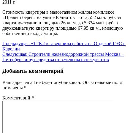
2011 г.
Стоимость квартиры в малоэтажном жилом комплексе
«Правый берег» на улице Юннатов – от 2,552 млн. руб. за
квартиру-студию площадью 26 кв.м. до 5,334 млн. руб. за
двухкомнатную квартиру площадью 67,95 кв.м., имеющую
собственный вход с улицы.
Навигация
Предыдущая:
«ТГК-1» завершила работы на Ондской ГЭС в
Карелии
по
Следующая:
Строители железнодорожной трассы Москва –
записям
Петербург ищут средства от земельных спекулянтов
Добавить комментарий
Ваш адрес email не будет опубликован.
Обязательные поля
помечены
*
Комментарий
*