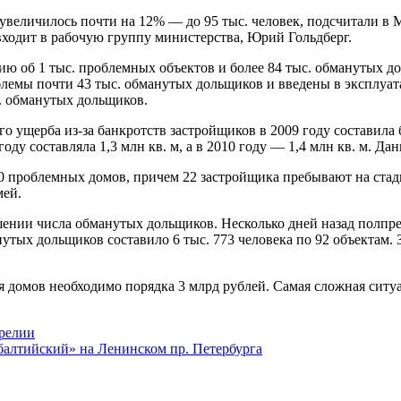
 увеличилось почти на 12% — до 95 тыс. человек, подсчитали 
входит в рабочую группу министерства, Юрий Гольдберг.
об 1 тыс. проблемных объектов и более 84 тыс. обманутых доль
емы почти 43 тыс. обманутых дольщиков и введены в эксплуата
. обманутых дольщиков.
ущерба из-за банкротств застройщиков в 2009 году составила б
ду составляла 1,3 млн кв. м, а в 2010 году — 1,4 млн кв. м. Д
40 проблемных домов, причем 22 застройщика пребывают на ста
мей.
шении числа обманутых дольщиков. Несколько дней назад полпр
утых дольщиков составило 6 тыс. 773 человека по 92 объектам. 
я домов необходимо порядка 3 млрд рублей. Самая сложная ситу
арелии
балтийский» на Ленинском пр. Петербурга