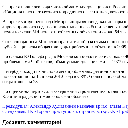
С апреля прошлого года число обманутых дольщиков в России
«Национального страхового и кредитного агентства», которое 
В апреле минувшего года Минрегионразвития давал информацию 
апреля прошлого года по апрель нынешнего были решены пробл
появилось еще 314 новых проблемных объектов и около 54 тыс
Согласно данным Минрегионразвития, общая сумма нанесенного 
рублей. При этом общая площадь проблемных объектов в 2009 го
По словам Ю.Гольдберга, в Московской области сейчас около 
проблемными 9 объектов, обманутыми дольщиками — 1977 се
Петербург входит в число самых проблемных регионов в отно
по состоянию на 1 апреля 2012 года в СЗФО общее число обман
сократилось на 28.
По оценке экспертов, для завершения строительства оставшихс
Калининградской и Новгородской областях.
Навигация
Предыдущая:
Александр Худилайнен назначен вр.и.о. главы К
Следующая:
ГК «Город» приступила к строительству ЖК «При
по
записям
Добавить комментарий