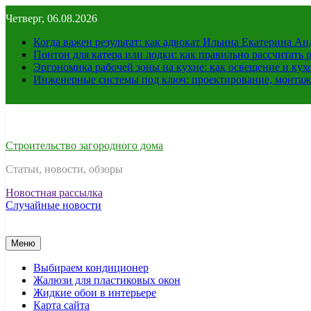
Перейти
Четверг, 06.08.2026
к
содержимому
Когда важен результат: как адвокат Ильина Екатерина А
Понтон для катера или лодки: как правильно рассчитать 
Эргономика рабочей зоны на кухне: как освещение и ку
Инженерные системы под ключ: проектирование, монтаж
Строительство загородного дома
Статьи, новости, обзоры
Новостная рассылка
Случайные новости
Меню
Выбираем кондиционер
Жалюзи для пластиковых окон
Жидкие обои в интерьере
Карта сайта