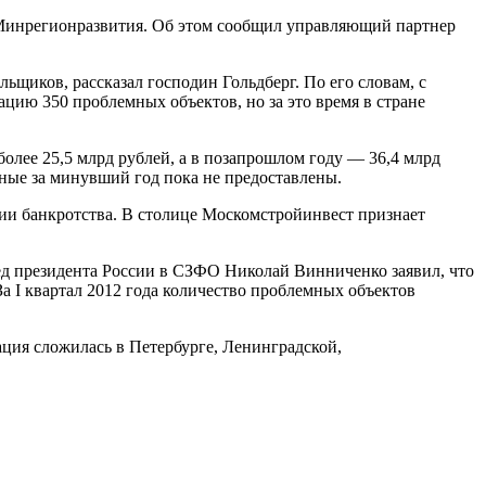
в Минрегионразвития. Об этом сообщил управляющий партнер
щиков, рассказал господин Гольдберг. По его словам, с
цию 350 проблемных объектов, но за это время в стране
олее 25,5 млрд рублей, а в позапрошлом году — 36,4 млрд
анные за минувший год пока не предоставлены.
дии банкротства. В столице Москомстройинвест признает
ед президента России в СЗФО Николай Винниченко заявил, что
За I квартал 2012 года количество проблемных объектов
ация сложилась в Петербурге, Ленинградской,