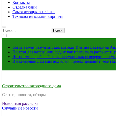
Контакты
Отделка бани
Самоклеющаяся плёнка
Технология кладки кирпича
Найти:
Когда важен результат: как адвокат Ильина Екатерина А
Понтон для катера или лодки: как правильно рассчитать 
Эргономика рабочей зоны на кухне: как освещение и ку
Инженерные системы под ключ: проектирование, монтаж
Строительство загородного дома
Статьи, новости, обзоры
Новостная рассылка
Случайные новости