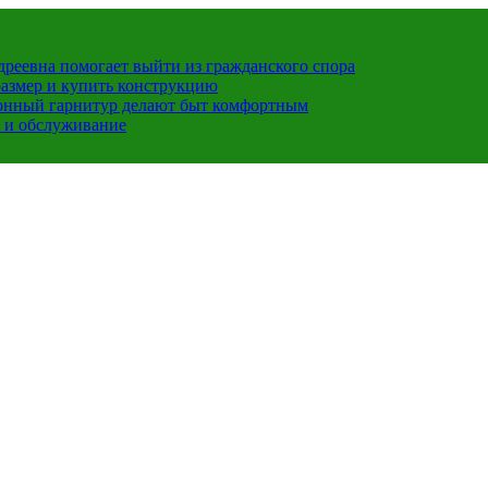
ндреевна помогает выйти из гражданского спора
размер и купить конструкцию
хонный гарнитур делают быт комфортным
 и обслуживание