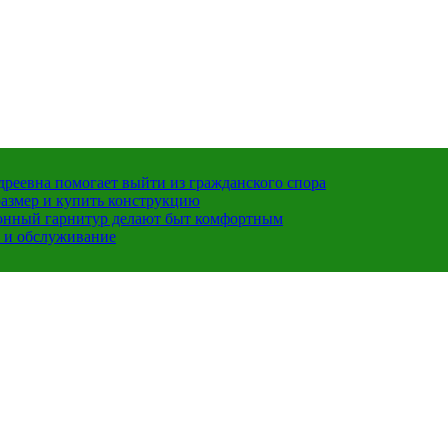
ндреевна помогает выйти из гражданского спора
размер и купить конструкцию
хонный гарнитур делают быт комфортным
 и обслуживание