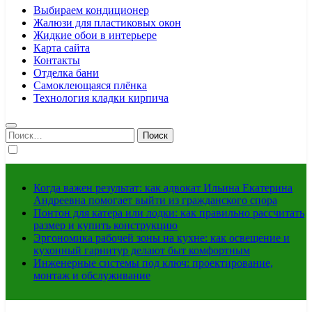
Выбираем кондиционер
Жалюзи для пластиковых окон
Жидкие обои в интерьере
Карта сайта
Контакты
Отделка бани
Самоклеющаяся плёнка
Технология кладки кирпича
Найти:
Когда важен результат: как адвокат Ильина Екатерина
Андреевна помогает выйти из гражданского спора
Понтон для катера или лодки: как правильно рассчитать
размер и купить конструкцию
Эргономика рабочей зоны на кухне: как освещение и
кухонный гарнитур делают быт комфортным
Инженерные системы под ключ: проектирование,
монтаж и обслуживание