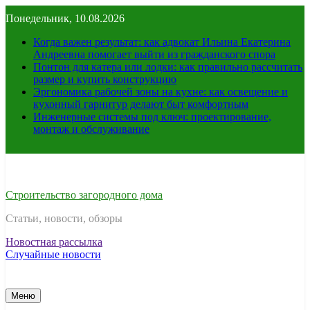
Перейти
Понедельник, 10.08.2026
к
содержимому
Когда важен результат: как адвокат Ильина Екатерина
Андреевна помогает выйти из гражданского спора
Понтон для катера или лодки: как правильно рассчитать
размер и купить конструкцию
Эргономика рабочей зоны на кухне: как освещение и
кухонный гарнитур делают быт комфортным
Инженерные системы под ключ: проектирование,
монтаж и обслуживание
Строительство загородного дома
Статьи, новости, обзоры
Новостная рассылка
Случайные новости
Меню