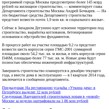
программой города Москвы предусмотрено более 145 млрд
рублей на жилищное строительство, — комментирует глава
Департамента строительства Москвы Андрей Бочкарев. — На
эти бюджетные средства Департаменту строительства
предстоит возвести почти 1,9 млн кв. м социального жилья».
Сейчас в Западном Дегунино идет освоение территории под
строительство, выработка котлованов, бетонирование
основания и обустройство фундаментов.
В процессе работ на участке площадью 9,2 га предстоит
возвести шесть корпусов серии ГМС-2001 суммарной
площадью около 54,2 тыс. кв. м жилья, и пять корпусов серии
П46М, площадью более 77 тыс. кв. м. Новые дома будут
полностью обеспечены инженерной инфраструктурой.
Завершить строительство планируется к декабрю текущего
года, а ввести дома в эксплуатацию — в I квартале 2014 года,
заключается в сообщении департамента.
Навигация
Предыдущая:
На реставрацию усадьбы «Уткина дача» в
Петербурге выделят 32 млн рублей
по
Следующая:
Нарушителей строительных норам в «новой»
записям
Москве за неделю оштрафовали на 1,86 млн рублей