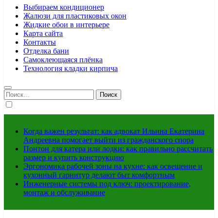
Выбираем кондиционер
Жалюзи для пластиковых окон
Жидкие обои в интерьере
Карта сайта
Контакты
Отделка бани
Самоклеющаяся плёнка
Технология кладки кирпича
Найти:
Когда важен результат: как адвокат Ильина Екатерина
Андреевна помогает выйти из гражданского спора
Понтон для катера или лодки: как правильно рассчитать
размер и купить конструкцию
Эргономика рабочей зоны на кухне: как освещение и
кухонный гарнитур делают быт комфортным
Инженерные системы под ключ: проектирование,
монтаж и обслуживание