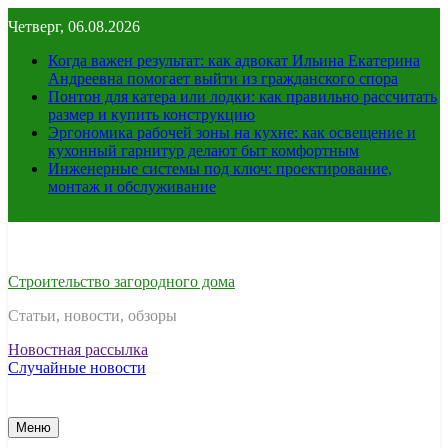
Перейти
Четверг, 06.08.2026
к
содержимому
Когда важен результат: как адвокат Ильина Екатерина
Андреевна помогает выйти из гражданского спора
Понтон для катера или лодки: как правильно рассчитать
размер и купить конструкцию
Эргономика рабочей зоны на кухне: как освещение и
кухонный гарнитур делают быт комфортным
Инженерные системы под ключ: проектирование,
монтаж и обслуживание
Строительство загородного дома
Статьи, новости, обзоры
Новостная рассылка
Случайные новости
Меню