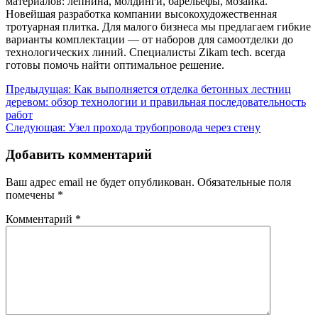
материалов: лепнина, молдинги, барельефы, мозаика.
Новейшая разработка компании высокохудожественная
тротуарная плитка. Для малого бизнеса мы предлагаем гибкие
варианты комплектации — от наборов для самоотделки до
технологических линий. Специалисты Zikam tech. всегда
готовы помочь найти оптимальное решение.
Навигация
Предыдущая:
Как выполняется отделка бетонных лестниц
деревом: обзор технологии и правильная последовательность
по
работ
записям
Следующая:
Узел прохода трубопровода через стену
Добавить комментарий
Ваш адрес email не будет опубликован.
Обязательные поля
помечены
*
Комментарий
*