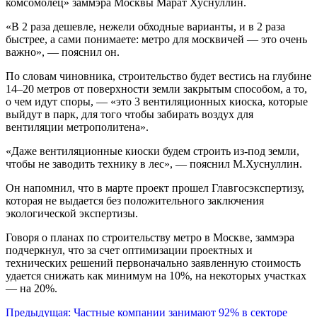
комсомолец» заммэра Москвы Марат Хуснуллин.
«В 2 раза дешевле, нежели обходные варианты, и в 2 раза
быстрее, а сами понимаете: метро для москвичей — это очень
важно», — пояснил он.
По словам чиновника, строительство будет вестись на глубине
14–20 метров от поверхности земли закрытым способом, а то,
о чем идут споры, — «это 3 вентиляционных киоска, которые
выйдут в парк, для того чтобы забирать воздух для
вентиляции метрополитена».
«Даже вентиляционные киоски будем строить из-под земли,
чтобы не заводить технику в лес», — пояснил М.Хуснуллин.
Он напомнил, что в марте проект прошел Главгосэкспертизу,
которая не выдается без положительного заключения
экологической экспертизы.
Говоря о планах по строительству метро в Москве, заммэра
подчеркнул, что за счет оптимизации проектных и
технических решений первоначально заявленную стоимость
удается снижать как минимум на 10%, на некоторых участках
— на 20%.
Навигация
Предыдущая:
Частные компании занимают 92% в секторе