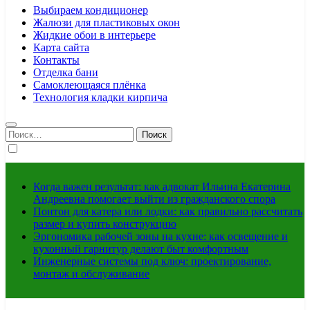
Выбираем кондиционер
Жалюзи для пластиковых окон
Жидкие обои в интерьере
Карта сайта
Контакты
Отделка бани
Самоклеющаяся плёнка
Технология кладки кирпича
Найти:
Когда важен результат: как адвокат Ильина Екатерина
Андреевна помогает выйти из гражданского спора
Понтон для катера или лодки: как правильно рассчитать
размер и купить конструкцию
Эргономика рабочей зоны на кухне: как освещение и
кухонный гарнитур делают быт комфортным
Инженерные системы под ключ: проектирование,
монтаж и обслуживание