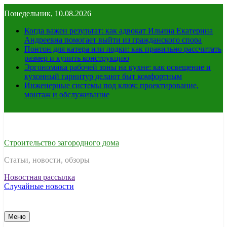
Перейти
Понедельник, 10.08.2026
к
содержимому
Когда важен результат: как адвокат Ильина Екатерина
Андреевна помогает выйти из гражданского спора
Понтон для катера или лодки: как правильно рассчитать
размер и купить конструкцию
Эргономика рабочей зоны на кухне: как освещение и
кухонный гарнитур делают быт комфортным
Инженерные системы под ключ: проектирование,
монтаж и обслуживание
Строительство загородного дома
Статьи, новости, обзоры
Новостная рассылка
Случайные новости
Меню