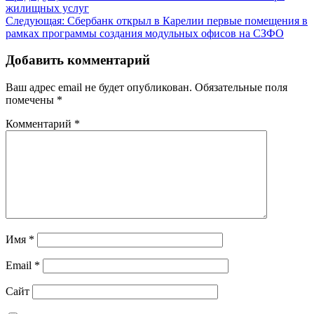
жилищных услуг
по
Следующая:
Сбербанк открыл в Карелии первые помещения в
записям
рамках программы создания модульных офисов на СЗФО
Добавить комментарий
Ваш адрес email не будет опубликован.
Обязательные поля
помечены
*
Комментарий
*
Имя
*
Email
*
Сайт