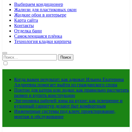
Выбираем кондиционер
Жалюзи для пластиковых окон
Жидкие обои в интерьере
Карта сайта
Контакты
Отделка бани
Самоклеющаяся плёнка
Технология кладки кирпича
Найти:
Когда важен результат: как адвокат Ильина Екатерина
Андреевна помогает выйти из гражданского спора
Понтон для катера или лодки: как правильно рассчитать
размер и купить конструкцию
Эргономика рабочей зоны на кухне: как освещение и
кухонный гарнитур делают быт комфортным
Инженерные системы под ключ: проектирование,
монтаж и обслуживание