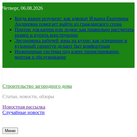
Перейти
Четверг, 06.08.2026
к
содержимому
Когда важен результат: как адвокат Ильина Екатерина
Андреевна помогает выйти из гражданского спора
Понтон для катера или лодки: как правильно рассчитать
размер и купить конструкцию
Эргономика рабочей зоны на кухне: как освещение и
кухонный гарнитур делают быт комфортным
Инженерные системы под ключ: проектирование,
монтаж и обслуживание
Строительство загородного дома
Статьи, новости, обзоры
Новостная рассылка
Случайные новости
Меню