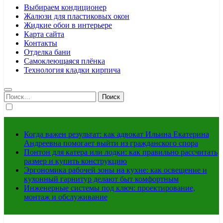
Выбираем кондиционер
Жалюзи для пластиковых окон
Жидкие обои в интерьере
Карта сайта
Контакты
Отделка бани
Самоклеющаяся плёнка
Технология кладки кирпича
Найти:
Когда важен результат: как адвокат Ильина Екатерина
Андреевна помогает выйти из гражданского спора
Понтон для катера или лодки: как правильно рассчитать
размер и купить конструкцию
Эргономика рабочей зоны на кухне: как освещение и
кухонный гарнитур делают быт комфортным
Инженерные системы под ключ: проектирование,
монтаж и обслуживание