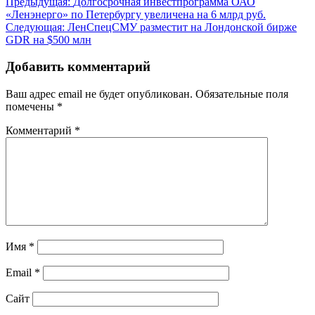
Навигация
Предыдущая:
Долгосрочная инвестпрограмма ОАО
«Ленэнерго» по Петербургу увеличена на 6 млрд руб.
по
Следующая:
ЛенСпецСМУ разместит на Лондонской бирже
записям
GDR на $500 млн
Добавить комментарий
Ваш адрес email не будет опубликован.
Обязательные поля
помечены
*
Комментарий
*
Имя
*
Email
*
Сайт