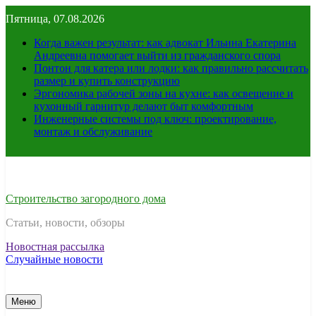
Перейти
Пятница, 07.08.2026
к
содержимому
Когда важен результат: как адвокат Ильина Екатерина
Андреевна помогает выйти из гражданского спора
Понтон для катера или лодки: как правильно рассчитать
размер и купить конструкцию
Эргономика рабочей зоны на кухне: как освещение и
кухонный гарнитур делают быт комфортным
Инженерные системы под ключ: проектирование,
монтаж и обслуживание
Строительство загородного дома
Статьи, новости, обзоры
Новостная рассылка
Случайные новости
Меню