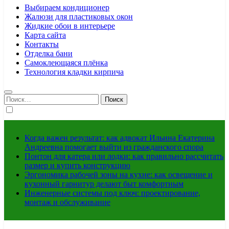
Выбираем кондиционер
Жалюзи для пластиковых окон
Жидкие обои в интерьере
Карта сайта
Контакты
Отделка бани
Самоклеющаяся плёнка
Технология кладки кирпича
Найти:
Когда важен результат: как адвокат Ильина Екатерина
Андреевна помогает выйти из гражданского спора
Понтон для катера или лодки: как правильно рассчитать
размер и купить конструкцию
Эргономика рабочей зоны на кухне: как освещение и
кухонный гарнитур делают быт комфортным
Инженерные системы под ключ: проектирование,
монтаж и обслуживание