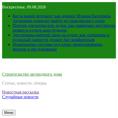
Перейти
Воскресенье, 09.08.2026
к
содержимому
Когда важен результат: как адвокат Ильина Екатерина
Андреевна помогает выйти из гражданского спора
Понтон для катера или лодки: как правильно рассчитать
размер и купить конструкцию
Эргономика рабочей зоны на кухне: как освещение и
кухонный гарнитур делают быт комфортным
Инженерные системы под ключ: проектирование,
монтаж и обслуживание
Строительство загородного дома
Статьи, новости, обзоры
Новостная рассылка
Случайные новости
Меню