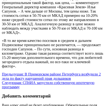
принципиальным такой фактор, как цена, — комментирует
Генеральный директор компании «Красивая Земля» Илья
Сапунов. – А чем дальше от Москвы, тем цены ниже. Так
стоимость сотки в 50-70 км от МКАД примерно на 10-20%
ниже средней стоимости сотки по этому же направлению в
30-50 км от МКАД. Аналогичную разницу в цене можно
наблюдать между участками в 50-70 км от МКАД и 70-100 км
от МКАД».
«В то же время качество поселков в среднем и дальнем
Подмосковье принципиально не различается, — продолжает
господин Сапунов. – По сути, основная разница в
километраже. Однако такая разница соответствует всего лишь
15-20 минутам дополнительного времени, что для любителей
загородного отдыха важный, но все-таки не ключевой
фактор».
Навигация
Предыдущая:
В Приморском районе Петербурга возбудили 2
дела по факту нарушений прав дольщиков
по
Следующая:
СПбИА запустило собственную ипотечную
записям
программу
Добавить комментарий
Ваш адрес email не будет опубликован.
Обязательные поля