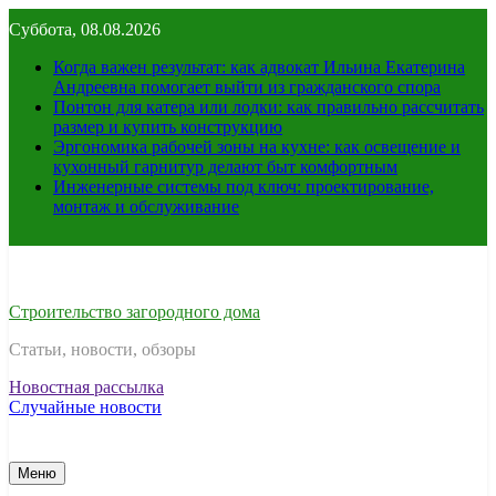
Перейти
Суббота, 08.08.2026
к
содержимому
Когда важен результат: как адвокат Ильина Екатерина
Андреевна помогает выйти из гражданского спора
Понтон для катера или лодки: как правильно рассчитать
размер и купить конструкцию
Эргономика рабочей зоны на кухне: как освещение и
кухонный гарнитур делают быт комфортным
Инженерные системы под ключ: проектирование,
монтаж и обслуживание
Строительство загородного дома
Статьи, новости, обзоры
Новостная рассылка
Случайные новости
Меню