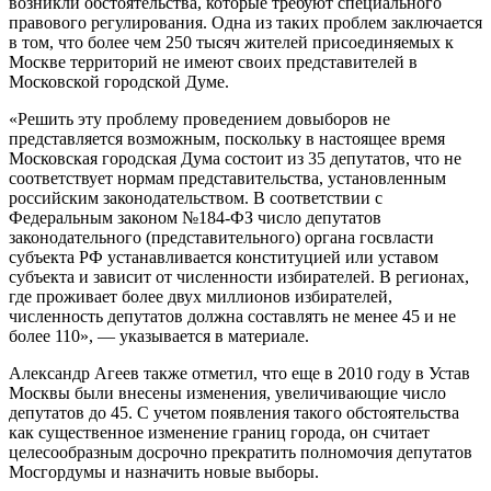
возникли обстоятельства, которые требуют специального
правового регулирования. Одна из таких проблем заключается
в том, что более чем 250 тысяч жителей присоединяемых к
Москве территорий не имеют своих представителей в
Московской городской Думе.
«Решить эту проблему проведением довыборов не
представляется возможным, поскольку в настоящее время
Московская городская Дума состоит из 35 депутатов, что не
соответствует нормам представительства, установленным
российским законодательством. В соответствии с
Федеральным законом №184-ФЗ число депутатов
законодательного (представительного) органа госвласти
субъекта РФ устанавливается конституцией или уставом
субъекта и зависит от численности избирателей. В регионах,
где проживает более двух миллионов избирателей,
численность депутатов должна составлять не менее 45 и не
более 110», — указывается в материале.
Александр Агеев также отметил, что еще в 2010 году в Устав
Москвы были внесены изменения, увеличивающие число
депутатов до 45. С учетом появления такого обстоятельства
как существенное изменение границ города, он считает
целесообразным досрочно прекратить полномочия депутатов
Мосгордумы и назначить новые выборы.