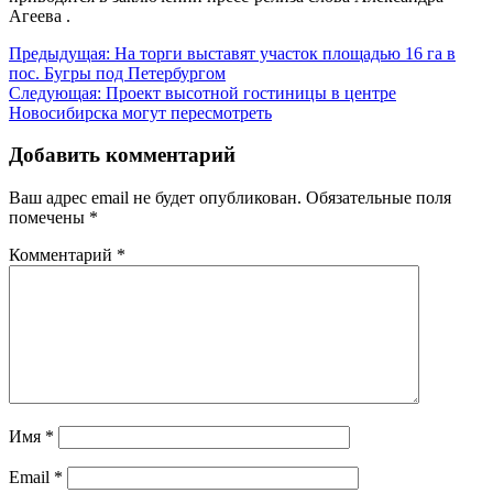
Агеева .
Навигация
Предыдущая:
На торги выставят участок площадью 16 га в
пос. Бугры под Петербургом
по
Следующая:
Проект высотной гостиницы в центре
записям
Новосибирска могут пересмотреть
Добавить комментарий
Ваш адрес email не будет опубликован.
Обязательные поля
помечены
*
Комментарий
*
Имя
*
Email
*