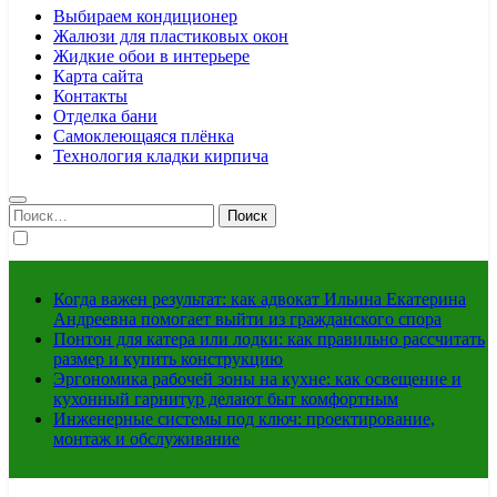
Выбираем кондиционер
Жалюзи для пластиковых окон
Жидкие обои в интерьере
Карта сайта
Контакты
Отделка бани
Самоклеющаяся плёнка
Технология кладки кирпича
Найти:
Когда важен результат: как адвокат Ильина Екатерина
Андреевна помогает выйти из гражданского спора
Понтон для катера или лодки: как правильно рассчитать
размер и купить конструкцию
Эргономика рабочей зоны на кухне: как освещение и
кухонный гарнитур делают быт комфортным
Инженерные системы под ключ: проектирование,
монтаж и обслуживание