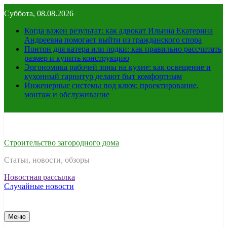
Перейти
Суббота, 08.08.2026
к
содержимому
Когда важен результат: как адвокат Ильина Екатерина
Андреевна помогает выйти из гражданского спора
Понтон для катера или лодки: как правильно рассчитать
размер и купить конструкцию
Эргономика рабочей зоны на кухне: как освещение и
кухонный гарнитур делают быт комфортным
Инженерные системы под ключ: проектирование,
монтаж и обслуживание
Строительство загородного дома
Статьи, новости, обзоры
Новостная рассылка
Случайные новости
Меню