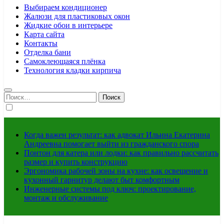
Выбираем кондиционер
Жалюзи для пластиковых окон
Жидкие обои в интерьере
Карта сайта
Контакты
Отделка бани
Самоклеющаяся плёнка
Технология кладки кирпича
Найти:
Когда важен результат: как адвокат Ильина Екатерина
Андреевна помогает выйти из гражданского спора
Понтон для катера или лодки: как правильно рассчитать
размер и купить конструкцию
Эргономика рабочей зоны на кухне: как освещение и
кухонный гарнитур делают быт комфортным
Инженерные системы под ключ: проектирование,
монтаж и обслуживание