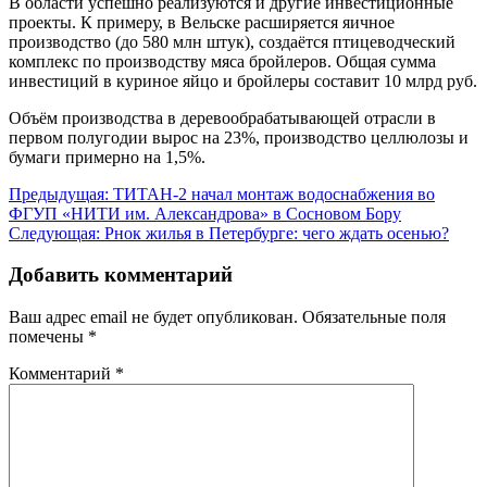
В области успешно реализуются и другие инвестиционные
проекты. К примеру, в Вельске расширяется яичное
производство (до 580 млн штук), создаётся птицеводческий
комплекс по производству мяса бройлеров. Общая сумма
инвестиций в куриное яйцо и бройлеры составит 10 млрд руб.
Объём производства в деревообрабатывающей отрасли в
первом полугодии вырос на 23%, производство целлюлозы и
бумаги примерно на 1,5%.
Навигация
Предыдущая:
ТИТАН-2 начал монтаж водоснабжения во
ФГУП «НИТИ им. Александрова» в Сосновом Бору
по
Следующая:
Рнок жилья в Петербурге: чего ждать осенью?
записям
Добавить комментарий
Ваш адрес email не будет опубликован.
Обязательные поля
помечены
*
Комментарий
*