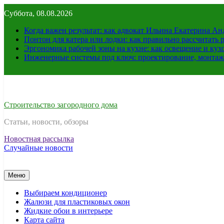
Перейти
Суббота, 08.08.2026
к
содержимому
Когда важен результат: как адвокат Ильина Екатерина А
Понтон для катера или лодки: как правильно рассчитать 
Эргономика рабочей зоны на кухне: как освещение и ку
Инженерные системы под ключ: проектирование, монтаж
Строительство загородного дома
Статьи, новости, обзоры
Новостная рассылка
Случайные новости
Меню
Выбираем кондиционер
Жалюзи для пластиковых окон
Жидкие обои в интерьере
Карта сайта