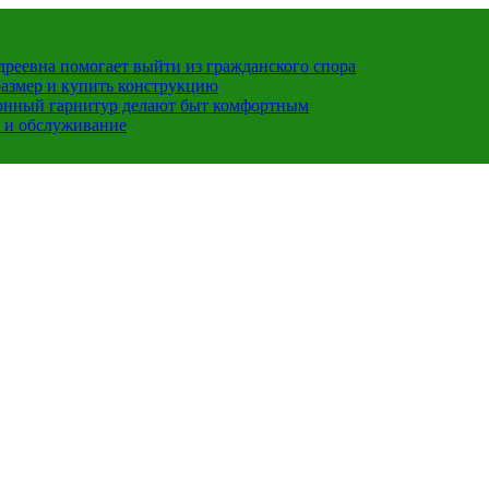
ндреевна помогает выйти из гражданского спора
размер и купить конструкцию
хонный гарнитур делают быт комфортным
 и обслуживание