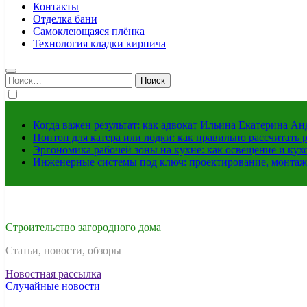
Контакты
Отделка бани
Самоклеющаяся плёнка
Технология кладки кирпича
Найти:
Когда важен результат: как адвокат Ильина Екатерина А
Понтон для катера или лодки: как правильно рассчитать 
Эргономика рабочей зоны на кухне: как освещение и ку
Инженерные системы под ключ: проектирование, монтаж
Строительство загородного дома
Статьи, новости, обзоры
Новостная рассылка
Случайные новости