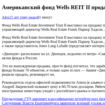
Американский фонд Wells REIT II про
Alex
15 лет тому назад
0
1 минут
Фонд Wells Real Estate Investment Trust II выставил на прод
управляющий директор Wells Real Estate Funds Паркер Хадсон
Фонд Wells Real Estate Investment Trust II выставил на прод
управляющий директор Wells Real Estate Funds Паркер Хадсон, 
а также представитель Jones Lang LaSalle (представляет интере
«Двинцев» расположен на ул. Двинцев, недалеко от метро «Саве
актив фонда в России.
Это не вынужденная продажа, просто фонд посчитал, что зараб
фонда больше 70 объектов, и только один из них — башня «Дв
решили продать, резюмирует он.
Руководитель отдела офисной недвижимости Astera (в альянсе с
Андрей Закревский называет цену в 60-70 млн долларов. Рябиче
иностранные инвесторы уходят с российского рынка и пытаютс
Навигация
Предыдущая:
ГУД завершит классификацию петербургских бизн
Следующая:
Власти Екатеринбурга защитили зеленый уголок н