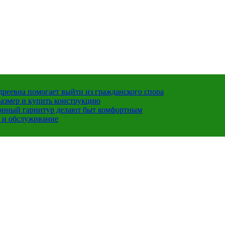
ндреевна помогает выйти из гражданского спора
размер и купить конструкцию
хонный гарнитур делают быт комфортным
 и обслуживание