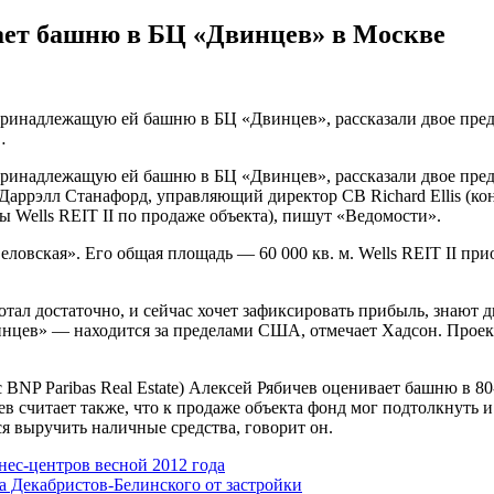
дает башню в БЦ «Двинцев» в Москве
ажу принадлежащую ей башню в БЦ «Двинцев», рассказали двое п
…
ажу принадлежащую ей башню в БЦ «Двинцев», рассказали двое п
Даррэлл Станафорд, управляющий директор CB Richard Ellis (кон
сы Wells REIT II по продаже объекта), пишут «Ведомости».
ловская». Его общая площадь — 60 000 кв. м. Wells REIT II при
отал достаточно, и сейчас хочет зафиксировать прибыль, знают
инцев» — находится за пределами США, отмечает Хадсон. Проек
 BNP Paribas Real Estate) Алексей Рябичев оценивает башню в 8
в считает также, что к продаже объекта фонд мог подтолкнуть и
я выручить наличные средства, говорит он.
ес-центров весной 2012 года
а Декабристов-Белинского от застройки