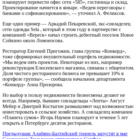
планируют перевести офис сети «585», гостиница и склад.
Проектирование начнется в январе. «Ведем переговоры с
банками о софинансировании», — уточнил А. Феликсов.
Еще один пример — Аркадий Пекаревский, экс-совладелец
сети одежды Sela , который в этом году в партнерстве с
компанией «Вереск» начал строить дебютный поселок Новое
Сойкино около Ломоносова.
Ресторатор Евгений Пригожин, глава группы «Конкорд»,
тоже сформировал внушительный портфель недвижимости.
«Мы ведем пять проектов. Некоторые из них, например
реконструкция Елисеевского магазина, связаны с общепитом.
Доля чистого ресторанного бизнеса не превышает 10% в
портфеле группы», — сообщила начальник департамента
«Конкорд» Анна Прозорова.
Но выбор в пользу недвижимости бизнесмены делают не
всегда. Например, бывшие совладельцы «Ленты» Август
Мейер и Дмитрий Костыгин размышляют над возможностью
инвестировать в сельское хозяйство. А совладелец компании
«Планета сумок» Игорь Наумов планирует в течение 5 лет
открыть в Петербурге десяток ресторанов.
Навигация
Предыдущая:
Алабяно-Балтийский тоннель запустят в мае