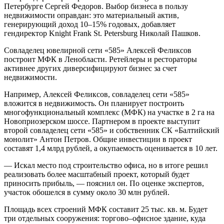
Петербурге Сергей Федоров. Выбор бизнеса в пользу
недвижимости оправдан: это материальный актив,
генерирующий доход 10–15% годовых, добавляет
гендиректор Knight Frank St. Petersburg Николай Пашков.
Совладелец ювелирной сети «585» Алексей Феликсов
построит МФК в Ленобласти. Ретейлеры и рестораторы
активнее других диверсифицируют бизнес за счет
недвижимости.
Например, Алексей Феликсов, совладелец сети «585»
вложится в недвижимость. Он планирует построить
многофункциональный комплекс (МФК) на участке в 2 га на
Новоприозерском шоссе. Партнером в проекте выступит
второй совладелец сети «585» и собственник СК «Балтийский
монолит» Антон Петров. Общие инвестиции в проект
составят 1,4 млрд рублей, а окупаемость оценивается в 10 лет.
— Искал место под строительство офиса, но в итоге решил
реализовать более масштабный проект, который будет
приносить прибыль, — пояснил он. По оценке экспертов,
участок обошелся в сумму около 30 млн рублей.
Площадь всех строений МФК составит 25 тыс. кв. м. Будет
три отдельных сооружения: торгово–офисное здание, куда