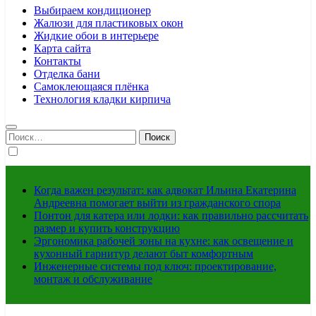
Выбираем кондиционер
Жалюзи для пластиковых окон
Жидкие обои в интерьере
Карта сайта
Контакты
Отделка бани
Самоклеющаяся плёнка
Технология кладки кирпича
Найти:
Когда важен результат: как адвокат Ильина Екатерина
Андреевна помогает выйти из гражданского спора
Понтон для катера или лодки: как правильно рассчитать
размер и купить конструкцию
Эргономика рабочей зоны на кухне: как освещение и
кухонный гарнитур делают быт комфортным
Инженерные системы под ключ: проектирование,
монтаж и обслуживание