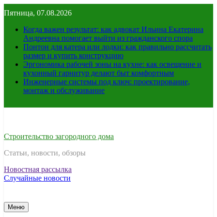
Перейти
Пятница, 07.08.2026
к
содержимому
Когда важен результат: как адвокат Ильина Екатерина
Андреевна помогает выйти из гражданского спора
Понтон для катера или лодки: как правильно рассчитать
размер и купить конструкцию
Эргономика рабочей зоны на кухне: как освещение и
кухонный гарнитур делают быт комфортным
Инженерные системы под ключ: проектирование,
монтаж и обслуживание
Строительство загородного дома
Статьи, новости, обзоры
Новостная рассылка
Случайные новости
Меню