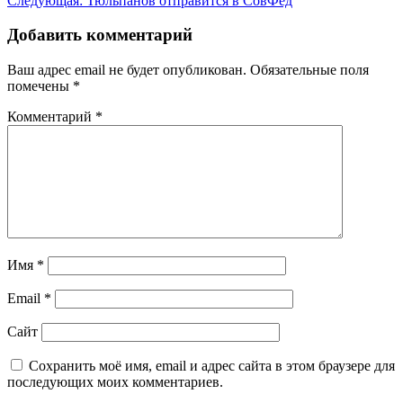
Следующая:
Тюльпанов отправится в СовФед
по
записям
Добавить комментарий
Ваш адрес email не будет опубликован.
Обязательные поля
помечены
*
Комментарий
*
Имя
*
Email
*
Сайт
Сохранить моё имя, email и адрес сайта в этом браузере для
последующих моих комментариев.