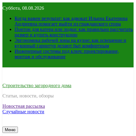
Перейти
Суббота, 08.08.2026
к
содержимому
Когда важен результат: как адвокат Ильина Екатерина
Андреевна помогает выйти из гражданского спора
Понтон для катера или лодки: как правильно рассчитать
размер и купить конструкцию
Эргономика рабочей зоны на кухне: как освещение и
кухонный гарнитур делают быт комфортным
Инженерные системы под ключ: проектирование,
монтаж и обслуживание
Строительство загородного дома
Статьи, новости, обзоры
Новостная рассылка
Случайные новости
Меню