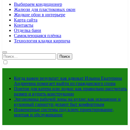
Выбираем кондиционер
Жалюзи для пластиковых окон
Жидкие обои в интерьере
Карта сайта
Контакты
Отделка бани
Самоклеющаяся плёнка
Технология кладки кирпича
Найти:
Когда важен результат: как адвокат Ильина Екатерина
Андреевна помогает выйти из гражданского спора
Понтон для катера или лодки: как правильно рассчитать
размер и купить конструкцию
Эргономика рабочей зоны на кухне: как освещение и
кухонный гарнитур делают быт комфортным
Инженерные системы под ключ: проектирование,
монтаж и обслуживание