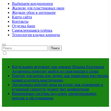
Выбираем кондиционер
Жалюзи для пластиковых окон
Жидкие обои в интерьере
Карта сайта
Контакты
Отделка бани
Самоклеющаяся плёнка
Технология кладки кирпича
Найти:
Когда важен результат: как адвокат Ильина Екатерина
Андреевна помогает выйти из гражданского спора
Понтон для катера или лодки: как правильно рассчитать
размер и купить конструкцию
Эргономика рабочей зоны на кухне: как освещение и
кухонный гарнитур делают быт комфортным
Инженерные системы под ключ: проектирование,
монтаж и обслуживание