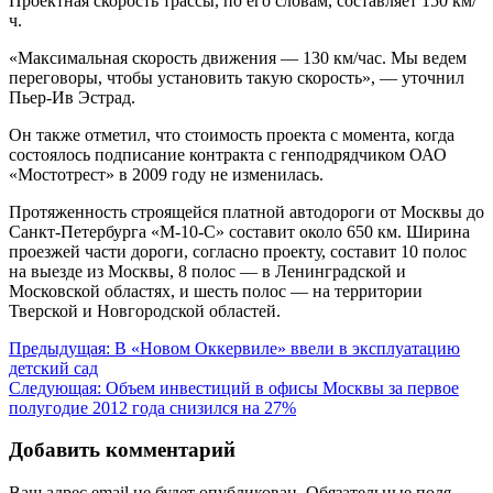
Проектная скорость трассы, по его словам, составляет 150 км/
ч.
«Максимальная скорость движения — 130 км/час. Мы ведем
переговоры, чтобы установить такую скорость», — уточнил
Пьер-Ив Эстрад.
Он также отметил, что стоимость проекта с момента, когда
состоялось подписание контракта с генподрядчиком ОАО
«Мостотрест» в 2009 году не изменилась.
Протяженность строящейся платной автодороги от Москвы до
Санкт-Петербурга «М-10-С» составит около 650 км. Ширина
проезжей части дороги, согласно проекту, составит 10 полос
на выезде из Москвы, 8 полос — в Ленинградской и
Московской областях, и шесть полос — на территории
Тверской и Новгородской областей.
Навигация
Предыдущая:
В «Новом Оккервиле» ввели в эксплуатацию
детский сад
по
Следующая:
Объем инвестиций в офисы Москвы за первое
записям
полугодие 2012 года снизился на 27%
Добавить комментарий
Ваш адрес email не будет опубликован.
Обязательные поля