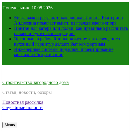
Перейти
Понедельник, 10.08.2026
к
содержимому
Когда важен результат: как адвокат Ильина Екатерина
Андреевна помогает выйти из гражданского спора
Понтон для катера или лодки: как правильно рассчитать
размер и купить конструкцию
Эргономика рабочей зоны на кухне: как освещение и
кухонный гарнитур делают быт комфортным
Инженерные системы под ключ: проектирование,
монтаж и обслуживание
Строительство загородного дома
Статьи, новости, обзоры
Новостная рассылка
Случайные новости
Меню