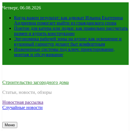
Перейти
Четверг, 06.08.2026
к
содержимому
Когда важен результат: как адвокат Ильина Екатерина
Андреевна помогает выйти из гражданского спора
Понтон для катера или лодки: как правильно рассчитать
размер и купить конструкцию
Эргономика рабочей зоны на кухне: как освещение и
кухонный гарнитур делают быт комфортным
Инженерные системы под ключ: проектирование,
монтаж и обслуживание
Строительство загородного дома
Статьи, новости, обзоры
Новостная рассылка
Случайные новости
Меню