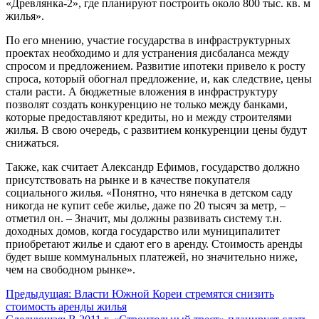
«Древлянка-2», где планируют построить около 800 тыс. кв. м
жилья».
По его мнению, участие государства в инфраструктурных
проектах необходимо и для устранения дисбаланса между
спросом и предложением. Развитие ипотеки привело к росту
спроса, который обогнал предложение, и, как следствие, цены
стали расти. А бюджетные вложения в инфраструктуру
позволят создать конкуренцию не только между банками,
которые предоставляют кредиты, но и между строителями
жилья. В свою очередь, с развитием конкуренции цены будут
снижаться.
Также, как считает Александр Ефимов, государство должно
присутствовать на рынке и в качестве покупателя
социального жилья. «Понятно, что нянечка в детском саду
никогда не купит себе жилье, даже по 20 тысяч за метр, –
отметил он. – Значит, мы должны развивать систему т.н.
доходных домов, когда государство или муниципалитет
приобретают жилье и сдают его в аренду. Стоимость аренды
будет выше коммунальных платежей, но значительно ниже,
чем на свободном рынке».
Навигация
Предыдущая:
Власти Южной Кореи стремятся снизить
стоимость аренды жилья
по