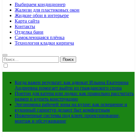
Выбираем кондиционер
Жалюзи для пластиковых окон
Жидкие обои в интерьере
Карта сайта
Контакты
Отделка бани
Самоклеющаяся плёнка
Технология кладки кирпича
Найти:
Когда важен результат: как адвокат Ильина Екатерина
Андреевна помогает выйти из гражданского спора
Понтон для катера или лодки: как правильно рассчитать
размер и купить конструкцию
Эргономика рабочей зоны на кухне: как освещение и
кухонный гарнитур делают быт комфортным
Инженерные системы под ключ: проектирование,
монтаж и обслуживание