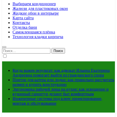
Выбираем кондиционер
Жалюзи для пластиковых окон
Жидкие обои в интерьере
Карта сайта
Контакты
Отделка бани
Самоклеющаяся плёнка
Технология кладки кирпича
Найти:
Когда важен результат: как адвокат Ильина Екатерина
Андреевна помогает выйти из гражданского спора
Понтон для катера или лодки: как правильно рассчитать
размер и купить конструкцию
Эргономика рабочей зоны на кухне: как освещение и
кухонный гарнитур делают быт комфортным
Инженерные системы под ключ: проектирование,
монтаж и обслуживание