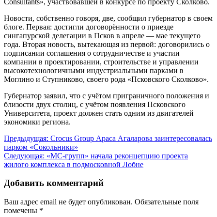
Сonsultants», участвовавшей в конкурсе по проекту Сколково.
Новости, собственно говоря, две, сообщил губернатор в своем
блоге. Первая: достигли договорённости о приезде
сингапурской делегации в Псков в апреле — мае текущего
года. Вторая новость, вытекающая из первой: договорились о
подписании соглашения о сотрудничестве и участии
компании в проектировании, строительстве и управлении
высокотехнологичными индустриальными парками в
Моглино и Ступниково, своего рода «Псковского Сколково».
Губернатор заявил, что с учётом приграничного положения и
близости двух столиц, с учётом появления Псковского
Университета, проект должен стать одним из двигателей
экономики региона.
Навигация
Предыдущая:
Crocus Group Араса Агаларова заинтересовалась
парком «Сокольники»
по
Следующая:
«МС-групп» начала реконцепцию проекта
записям
жилого комплекса в подмосковной Лобне
Добавить комментарий
Ваш адрес email не будет опубликован.
Обязательные поля
помечены
*