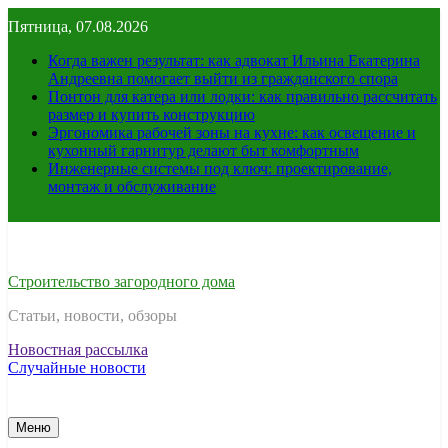
Перейти
Пятница, 07.08.2026
к
содержимому
Когда важен результат: как адвокат Ильина Екатерина
Андреевна помогает выйти из гражданского спора
Понтон для катера или лодки: как правильно рассчитать
размер и купить конструкцию
Эргономика рабочей зоны на кухне: как освещение и
кухонный гарнитур делают быт комфортным
Инженерные системы под ключ: проектирование,
монтаж и обслуживание
Строительство загородного дома
Статьи, новости, обзоры
Новостная рассылка
Случайные новости
Меню