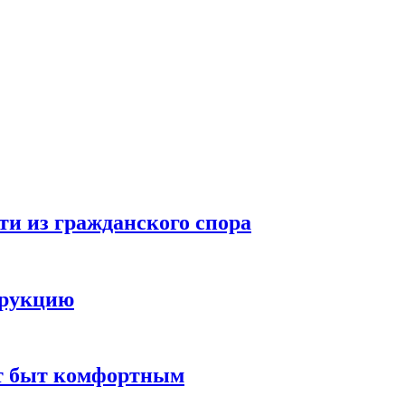
ти из гражданского спора
трукцию
ют быт комфортным