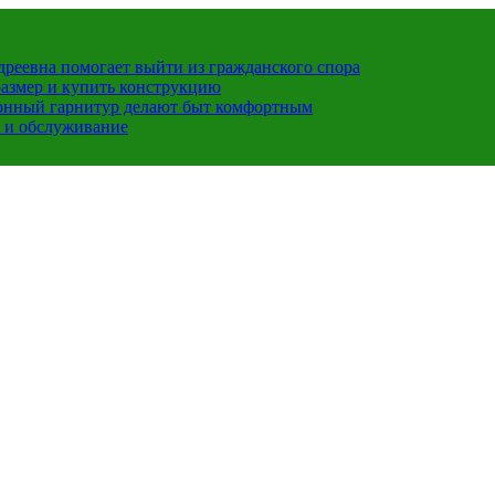
ндреевна помогает выйти из гражданского спора
размер и купить конструкцию
хонный гарнитур делают быт комфортным
 и обслуживание