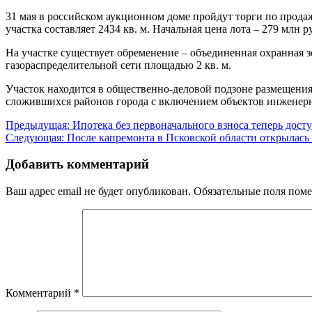
31 мая в российском аукционном доме пройдут торги по прода
участка составляет 2434 кв. м. Начальная цена лота – 279 млн р
На участке существует обременение – объединенная охранная з
газораспределительной сети площадью 2 кв. м.
Участок находится в общественно-деловой подзоне размещени
сложившихся районов города с включением объектов инженерн
Навигация
Предыдущая:
Ипотека без первоначального взноса теперь дост
Следующая:
После капремонта в Псковской области открылась
по
записям
Добавить комментарий
Ваш адрес email не будет опубликован.
Обязательные поля пом
Комментарий
*