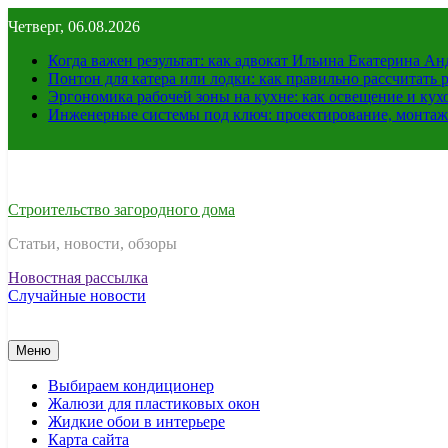
Перейти
Четверг, 06.08.2026
к
содержимому
Когда важен результат: как адвокат Ильина Екатерина А
Понтон для катера или лодки: как правильно рассчитать 
Эргономика рабочей зоны на кухне: как освещение и ку
Инженерные системы под ключ: проектирование, монтаж
Строительство загородного дома
Статьи, новости, обзоры
Новостная рассылка
Случайные новости
Меню
Выбираем кондиционер
Жалюзи для пластиковых окон
Жидкие обои в интерьере
Карта сайта