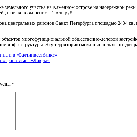
же земельного участка на Каменном острове на набережной реки
уб., шаг на повышение – 1 млн руб.
она центральных районов Санкт-Петербурга площадью 2434 кв. м
я объектов многофункциональной общественно-деловой застрой
ой инфраструктуры. Эту территорию можно использовать для ра
упна и в «Балтинвестбанке»
 погранзастава «Лавры»
ечены
*