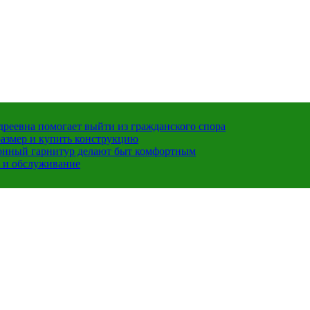
ндреевна помогает выйти из гражданского спора
размер и купить конструкцию
хонный гарнитур делают быт комфортным
 и обслуживание