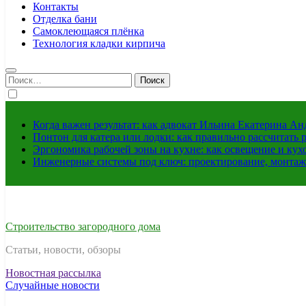
Контакты
Отделка бани
Самоклеющаяся плёнка
Технология кладки кирпича
Найти:
Когда важен результат: как адвокат Ильина Екатерина А
Понтон для катера или лодки: как правильно рассчитать 
Эргономика рабочей зоны на кухне: как освещение и ку
Инженерные системы под ключ: проектирование, монтаж
Строительство загородного дома
Статьи, новости, обзоры
Новостная рассылка
Случайные новости