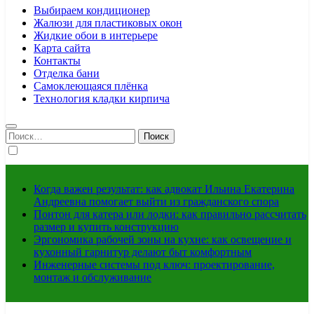
Выбираем кондиционер
Жалюзи для пластиковых окон
Жидкие обои в интерьере
Карта сайта
Контакты
Отделка бани
Самоклеющаяся плёнка
Технология кладки кирпича
Найти:
Когда важен результат: как адвокат Ильина Екатерина
Андреевна помогает выйти из гражданского спора
Понтон для катера или лодки: как правильно рассчитать
размер и купить конструкцию
Эргономика рабочей зоны на кухне: как освещение и
кухонный гарнитур делают быт комфортным
Инженерные системы под ключ: проектирование,
монтаж и обслуживание