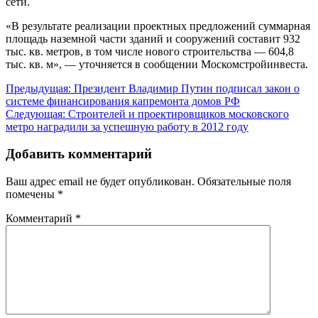
сети.
«В результате реализации проектных предложений суммарная
площадь наземной части зданий и сооружений составит 932
тыс. кв. метров, в том числе нового строительства — 604,8
тыс. кв. м», — уточняется в сообщении Москомстройинвеста.
Навигация
Предыдущая:
Президент Владимир Путин подписал закон о
системе финансирования капремонта домов РФ
по
Следующая:
Строителей и проектировщиков московского
записям
метро наградили за успешную работу в 2012 году
Добавить комментарий
Ваш адрес email не будет опубликован.
Обязательные поля
помечены
*
Комментарий
*