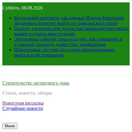
Перейти
Суббота, 08.08.2026
к
содержимому
Когда важен результат: как адвокат Ильина Екатерина
Андреевна помогает выйти из гражданского спора
Понтон для катера или лодки: как правильно рассчитать
размер и купить конструкцию
Эргономика рабочей зоны на кухне: как освещение и
кухонный гарнитур делают быт комфортным
Инженерные системы под ключ: проектирование,
монтаж и обслуживание
Строительство загородного дома
Статьи, новости, обзоры
Новостная рассылка
Случайные новости
Меню