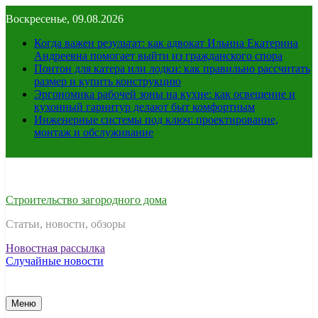
Перейти
Воскресенье, 09.08.2026
к
содержимому
Когда важен результат: как адвокат Ильина Екатерина
Андреевна помогает выйти из гражданского спора
Понтон для катера или лодки: как правильно рассчитать
размер и купить конструкцию
Эргономика рабочей зоны на кухне: как освещение и
кухонный гарнитур делают быт комфортным
Инженерные системы под ключ: проектирование,
монтаж и обслуживание
Строительство загородного дома
Статьи, новости, обзоры
Новостная рассылка
Случайные новости
Меню