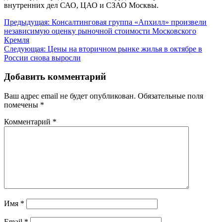
внутренних дел САО, ЦАО и СЗАО Москвы.
Навигация
Предыдущая:
Консалтинговая группа «Апхилл» произвели
независимую оценку рыночной стоимости Московского
по
Кремля
записям
Следующая:
Цены на вторичном рынке жилья в октябре в
России снова выросли
Добавить комментарий
Ваш адрес email не будет опубликован.
Обязательные поля
помечены
*
Комментарий
*
Имя
*
Email
*