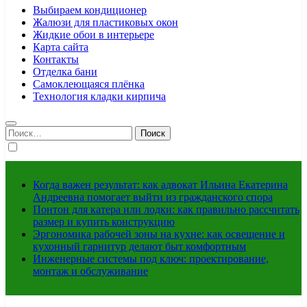
Выбираем кондиционер
Жалюзи для пластиковых окон
Жидкие обои в интерьере
Карта сайта
Контакты
Отделка бани
Самоклеющаяся плёнка
Технология кладки кирпича
Найти:
Когда важен результат: как адвокат Ильина Екатерина
Андреевна помогает выйти из гражданского спора
Понтон для катера или лодки: как правильно рассчитать
размер и купить конструкцию
Эргономика рабочей зоны на кухне: как освещение и
кухонный гарнитур делают быт комфортным
Инженерные системы под ключ: проектирование,
монтаж и обслуживание