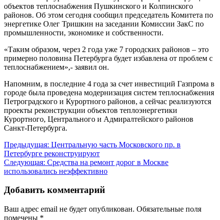
объектов теплоснабжения Пушкинского и Колпинского
районов. Об этом сегодня сообщил председатель Комитета по
энергетике Олег Тришкин на заседании Комиссии ЗакС по
промышленности, экономике и собственности.
«Таким образом, через 2 года уже 7 городских районов – это
примерно половина Петербурга будет избавлена от проблем с
теплоснабжением»,- заявил он.
Напомним, в последние 4 года за счет инвестиций Газпрома в
городе была проведена модернизация систем теплоснабжения
Петроградского и Курортного районов, а сейчас реализуются
проекты реконструкции объектов теплоэнергетики
Курортного, Центрального и Адмиралтейского районов
Санкт-Петербурга.
Навигация
Предыдущая:
Центральную часть Московского пр. в
Петербурге реконструируют
по
Следующая:
Средства на ремонт дорог в Москве
записям
использовались неэффективно
Добавить комментарий
Ваш адрес email не будет опубликован.
Обязательные поля
помечены
*