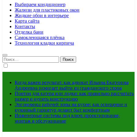
Выбираем кондиционер
Жалюзи для пластиковых окон
Жидкие обои в интерьере
Карта сайта
Контакты
Отделка бани
Самоклеющаяся плёнка
Технология кладки кирпича
Найти:
Когда важен результат: как адвокат Ильина Екатерина
Андреевна помогает выйти из гражданского спора
Понтон для катера или лодки: как правильно рассчитать
размер и купить конструкцию
Эргономика рабочей зоны на кухне: как освещение и
кухонный гарнитур делают быт комфортным
Инженерные системы под ключ: проектирование,
монтаж и обслуживание