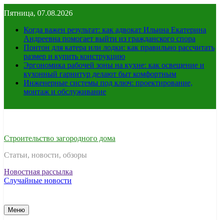
Перейти
Пятница, 07.08.2026
к
содержимому
Когда важен результат: как адвокат Ильина Екатерина
Андреевна помогает выйти из гражданского спора
Понтон для катера или лодки: как правильно рассчитать
размер и купить конструкцию
Эргономика рабочей зоны на кухне: как освещение и
кухонный гарнитур делают быт комфортным
Инженерные системы под ключ: проектирование,
монтаж и обслуживание
Строительство загородного дома
Статьи, новости, обзоры
Новостная рассылка
Случайные новости
Меню