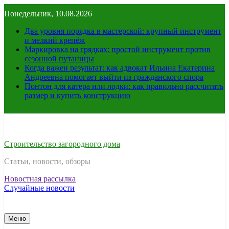
Перейти
Понедельник, 10.08.2026
к
содержимому
Два уровня порядка в мастерской: крупный инструмент
и мелкий крепёж
Маркировка на грядках: простой инструмент против
сезонной путаницы
Когда важен результат: как адвокат Ильина Екатерина
Андреевна помогает выйти из гражданского спора
Понтон для катера или лодки: как правильно рассчитать
размер и купить конструкцию
Строительство загородного дома
Статьи, новости, обзоры
Новостная рассылка
Случайные новости
Меню