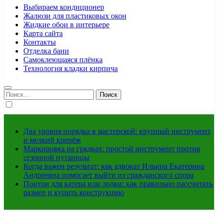
Выбираем кондиционер
Жалюзи для пластиковых окон
Жидкие обои в интерьере
Карта сайта
Контакты
Отделка бани
Самоклеющаяся плёнка
Технология кладки кирпича
Найти:
Два уровня порядка в мастерской: крупный инструмент
и мелкий крепёж
Маркировка на грядках: простой инструмент против
сезонной путаницы
Когда важен результат: как адвокат Ильина Екатерина
Андреевна помогает выйти из гражданского спора
Понтон для катера или лодки: как правильно рассчитать
размер и купить конструкцию