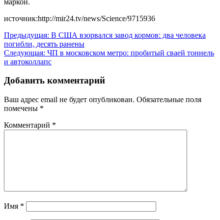
маркой.
источник:http://mir24.tv/news/Science/9715936
Навигация
Предыдущая:
В США взорвался завод кормов: два человека
погибли, десять ранены
по
Следующая:
ЧП в московском метро: пробитый сваей тоннель
записям
и автоколлапс
Добавить комментарий
Ваш адрес email не будет опубликован.
Обязательные поля
помечены
*
Комментарий
*
Имя
*