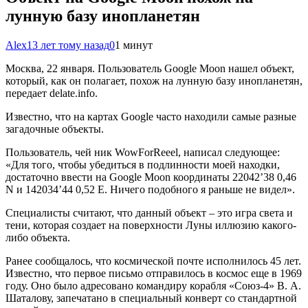
лунную базу инопланетян
Alex
13 лет тому назад
0
1 минут
Москва, 22 января. Пользователь Google Moon нашел объект,
который, как он полагает, похож на лунную базу инопланетян,
передает delate.info.
Известно, что на картах Google часто находили самые разные
загадочные объекты.
Пользователь, чей ник WowForReeel, написал следующее:
«Для того, чтобы убедиться в подлинности моей находки,
достаточно ввести на Google Moon координаты 22042’38 0,46
N и 142034’44 0,52 E. Ничего подобного я раньше не видел».
Специалисты считают, что данный объект – это игра света и
тени, которая создает на поверхности Луны иллюзию какого-
либо объекта.
Ранее сообщалось, что космической почте исполнилось 45 лет.
Известно, что первое письмо отправилось в космос еще в 1969
году. Оно было адресовано командиру корабля «Союз-4» В. А.
Шаталову, запечатано в специальный конверт со стандартной