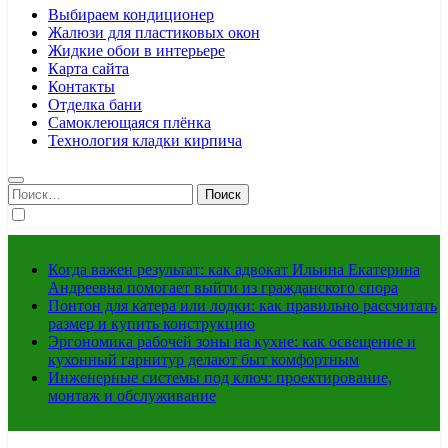
Выбираем кондиционер
Жалюзи для пластиковых окон
Жидкие обои в интерьере
Карта сайта
Контакты
Отделка бани
Самоклеющаяся плёнка
Технология кладки кирпича
Найти:
Когда важен результат: как адвокат Ильина Екатерина
Андреевна помогает выйти из гражданского спора
Понтон для катера или лодки: как правильно рассчитать
размер и купить конструкцию
Эргономика рабочей зоны на кухне: как освещение и
кухонный гарнитур делают быт комфортным
Инженерные системы под ключ: проектирование,
монтаж и обслуживание