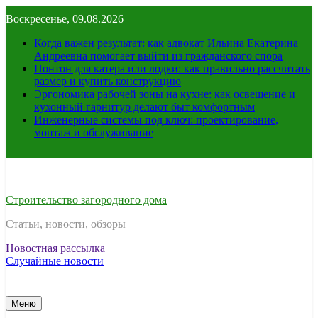
Перейти
Воскресенье, 09.08.2026
к
содержимому
Когда важен результат: как адвокат Ильина Екатерина
Андреевна помогает выйти из гражданского спора
Понтон для катера или лодки: как правильно рассчитать
размер и купить конструкцию
Эргономика рабочей зоны на кухне: как освещение и
кухонный гарнитур делают быт комфортным
Инженерные системы под ключ: проектирование,
монтаж и обслуживание
Строительство загородного дома
Статьи, новости, обзоры
Новостная рассылка
Случайные новости
Меню