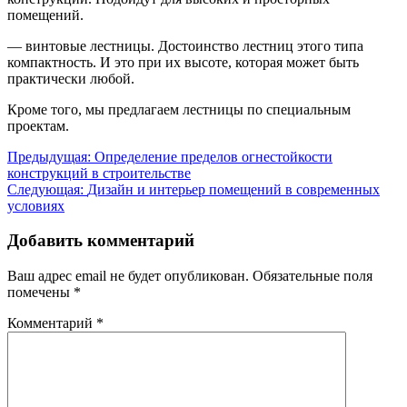
помещений.
— винтовые лестницы. Достоинство лестниц этого типа
компактность. И это при их высоте, которая может быть
практически любой.
Кроме того, мы предлагаем лестницы по специальным
проектам.
Навигация
Предыдущая:
Определение пределов огнестойкости
конструкций в строительстве
по
Следующая:
Дизайн и интерьер помещений в современных
записям
условиях
Добавить комментарий
Ваш адрес email не будет опубликован.
Обязательные поля
помечены
*
Комментарий
*